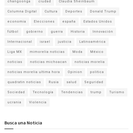
changoonga
ciudad
Claudia Sheinbaum
Columna Digital
Cultura
Deportes
Donald Trump
economia
Elecciones
españa
Estados Unidos
fútbol
gobierno
guerra
Historia
Innovación
Internacional
israel
justicia
Latinoamérica
Liga MX
mimorelia noticias
Moda
México
noticias
noticias michoacan
noticias morelia
noticias morelia ultima hora
Opinion
politica
quadratin noticias
Rusia
salud
Seguridad
Sociedad
Tecnología
Tendencias
trump
Turismo
ucrania
Violencia
Busca una Noticia