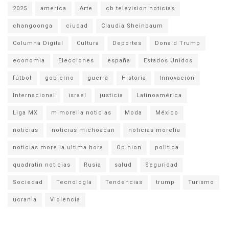
2025
america
Arte
cb television noticias
changoonga
ciudad
Claudia Sheinbaum
Columna Digital
Cultura
Deportes
Donald Trump
economia
Elecciones
españa
Estados Unidos
fútbol
gobierno
guerra
Historia
Innovación
Internacional
israel
justicia
Latinoamérica
Liga MX
mimorelia noticias
Moda
México
noticias
noticias michoacan
noticias morelia
noticias morelia ultima hora
Opinion
politica
quadratin noticias
Rusia
salud
Seguridad
Sociedad
Tecnología
Tendencias
trump
Turismo
ucrania
Violencia