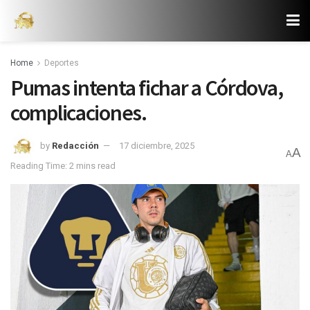
Home
Deportes
Pumas intenta fichar a Córdova,
complicaciones.
by
Redacción
17 diciembre, 2025
A
A
Reading Time: 2 mins read