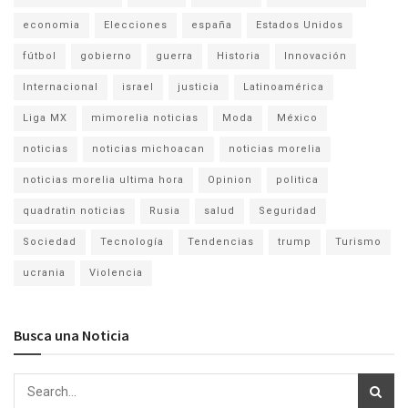
economia
Elecciones
españa
Estados Unidos
fútbol
gobierno
guerra
Historia
Innovación
Internacional
israel
justicia
Latinoamérica
Liga MX
mimorelia noticias
Moda
México
noticias
noticias michoacan
noticias morelia
noticias morelia ultima hora
Opinion
politica
quadratin noticias
Rusia
salud
Seguridad
Sociedad
Tecnología
Tendencias
trump
Turismo
ucrania
Violencia
Busca una Noticia