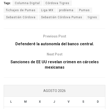
Tags:
Columna Digital
Córdova Tigres
fichajes de Pumas
Liga MX
problema
Pumas
Sebastián Córdova
Sebastián Córdova Pumas
tigres
Previous Post
Defenderé la autonomía del banco central.
Next Post
Sanciones de EE UU revelan crimen en cárceles
mexicanas
AGOSTO 2026
L
M
X
J
V
S
D