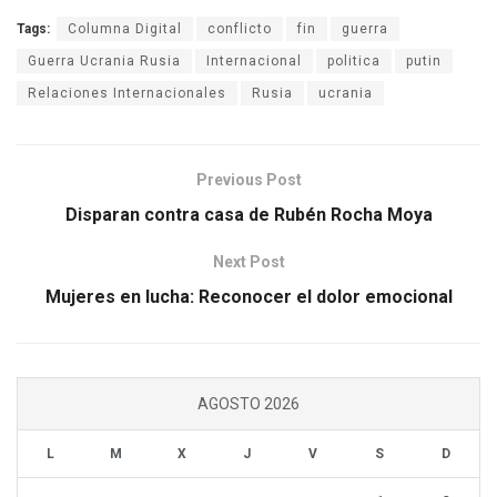
Tags:
Columna Digital
conflicto
fin
guerra
Guerra Ucrania Rusia
Internacional
politica
putin
Relaciones Internacionales
Rusia
ucrania
Previous Post
Disparan contra casa de Rubén Rocha Moya
Next Post
Mujeres en lucha: Reconocer el dolor emocional
AGOSTO 2026
L
M
X
J
V
S
D