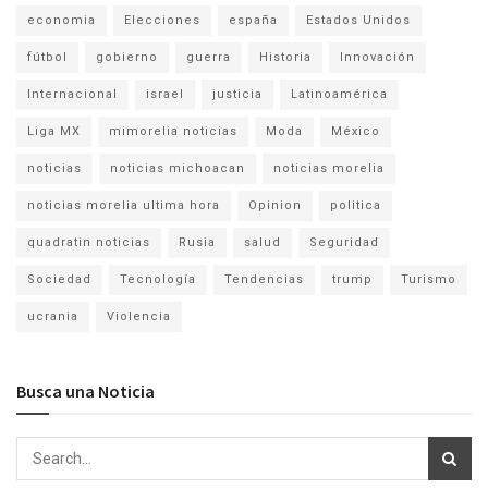
economia
Elecciones
españa
Estados Unidos
fútbol
gobierno
guerra
Historia
Innovación
Internacional
israel
justicia
Latinoamérica
Liga MX
mimorelia noticias
Moda
México
noticias
noticias michoacan
noticias morelia
noticias morelia ultima hora
Opinion
politica
quadratin noticias
Rusia
salud
Seguridad
Sociedad
Tecnología
Tendencias
trump
Turismo
ucrania
Violencia
Busca una Noticia