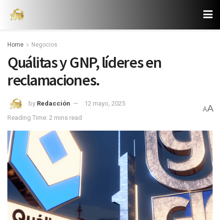
Home
Negocios
Quálitas y GNP, líderes en
reclamaciones.
by
Redacción
12 mayo, 2025
A
A
Reading Time: 2 mins read