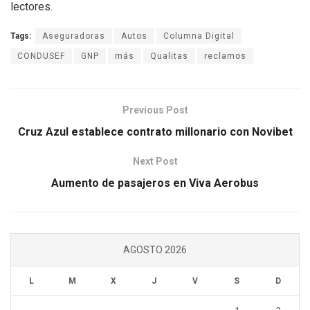
lectores.
Tags:
Aseguradoras
Autos
Columna Digital
CONDUSEF
GNP
más
Qualitas
reclamos
Previous Post
Cruz Azul establece contrato millonario con Novibet
Next Post
Aumento de pasajeros en Viva Aerobus
AGOSTO 2026
L
M
X
J
V
S
D