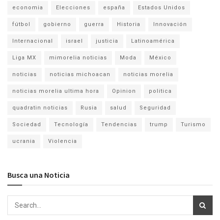
economia
Elecciones
españa
Estados Unidos
fútbol
gobierno
guerra
Historia
Innovación
Internacional
israel
justicia
Latinoamérica
Liga MX
mimorelia noticias
Moda
México
noticias
noticias michoacan
noticias morelia
noticias morelia ultima hora
Opinion
politica
quadratin noticias
Rusia
salud
Seguridad
Sociedad
Tecnología
Tendencias
trump
Turismo
ucrania
Violencia
Busca una Noticia