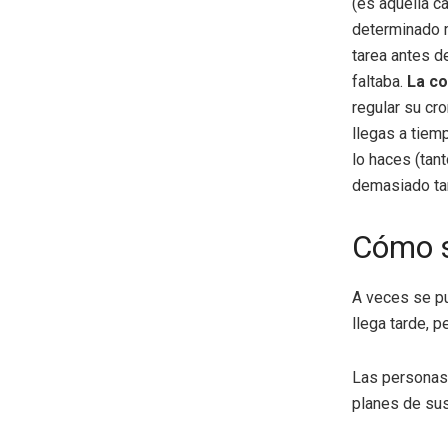
(es aquella c
determinado m
tarea antes de
faltaba.
La co
regular su cr
llegas a tiem
lo haces (tan
demasiado ta
Cómo s
A veces se pu
llega tarde, 
Las personas 
planes de su