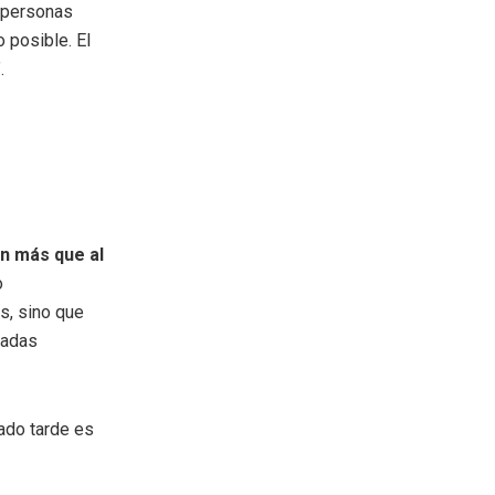
 personas
 posible. El
.
n más que al
o
s, sino que
tadas
ado tarde es