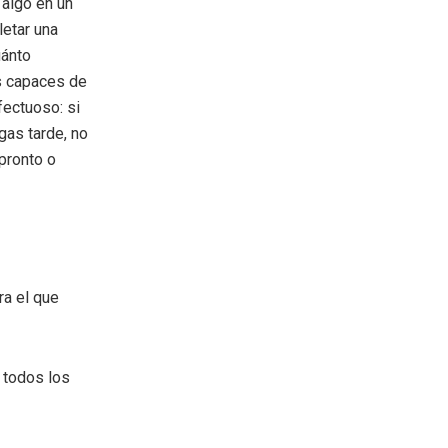
algo en un
letar una
uánto
 capaces de
fectuoso: si
gas tarde, no
 pronto o
ra el que
 todos los