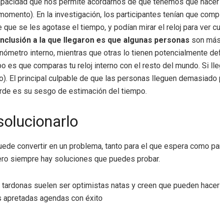
apacidad que nos permite acordarnos de que tenemos que hacer 
omento). En la investigación, los participantes tenían que comp
 que se les agotase el tiempo, y podían mirar el reloj para ver c
nclusión a la que llegaron es que algunas personas
son más
onómetro interno, mientras que otras lo tienen potencialmente de
po es que comparas tu reloj interno con el resto del mundo. Si lle
to). El principal culpable de que las personas lleguen demasiado
rde es su sesgo de estimación del tiempo.
olucionarlo
ede convertir en un problema, tanto para el que espera como pa
pero siempre hay soluciones que puedes probar.
tardonas suelen ser optimistas natas y creen que pueden hacer
s apretadas agendas con éxito