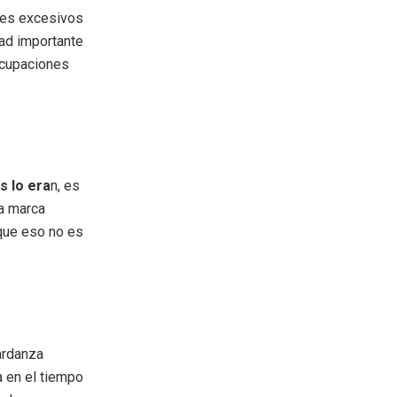
res excesivos
ad importante
ocupaciones
s lo era
n, es
na marca
 que eso no es
tardanza
 en el tiempo