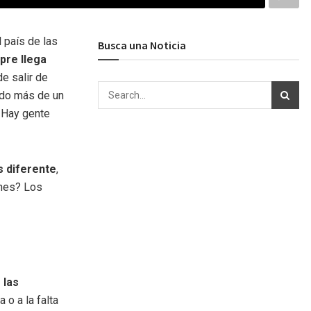
l país de las
Busca una Noticia
pre llega
e salir de
ado más de un
. Hay gente
 diferente
,
unes? Los
 las
 o a la falta