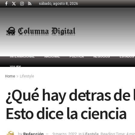
sábado, agosto 8, 2026
INTERNACIONAL
NACIONAL
POLÍTICA
NEGOCIOS
ESTADOS
VIAJES
Home
Lifestyle
¿Qué hay detras de 
Esto dice la ciencia
by
Redacción
9 marzo, 2022
in
Lifestyle
Reading Time: 4 mi