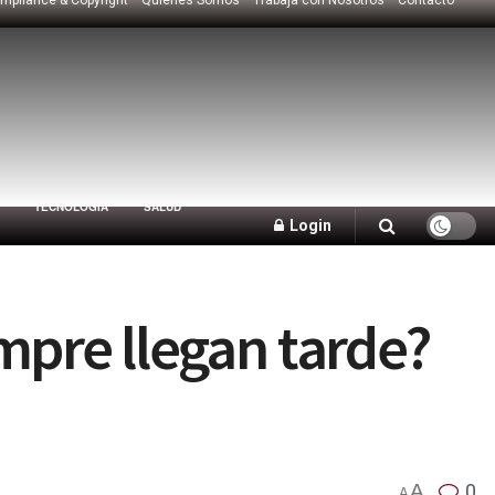
TECNOLOGÍA
SALUD
Login
mpre llegan tarde?
A
0
A