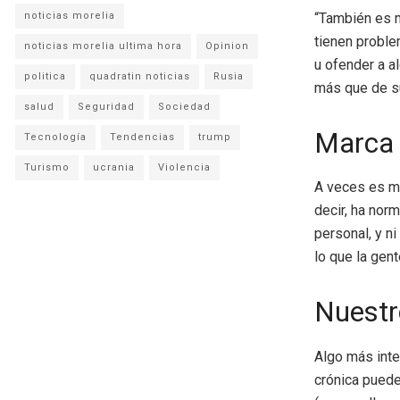
noticias morelia
“También es 
tienen proble
noticias morelia ultima hora
Opinion
u ofender a a
politica
quadratin noticias
Rusia
más que de s
salud
Seguridad
Sociedad
Marca 
Tecnología
Tendencias
trump
Turismo
ucrania
Violencia
A veces es m
decir, ha nor
personal, y n
lo que la gen
Nuestro
Algo más inte
crónica puede