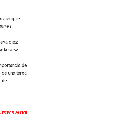
oj siempre
partes.
lleva diez
cada cosa.
mportancia de
 de una tarea,
nte.
isitar nuestra