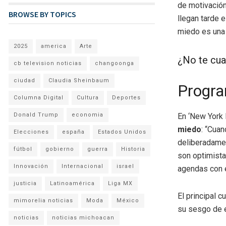
de motivación
BROWSE BY TOPICS
llegan tarde 
miedo es una 
2025
america
Arte
¿No te cua
cb television noticias
changoonga
ciudad
Claudia Sheinbaum
Progra
Columna Digital
Cultura
Deportes
Donald Trump
economia
En ‘New York 
miedo
: “Cua
Elecciones
españa
Estados Unidos
deliberadamen
fútbol
gobierno
guerra
Historia
son optimista
Innovación
Internacional
israel
agendas con é
justicia
Latinoamérica
Liga MX
El principal 
mimorelia noticias
Moda
México
su sesgo de 
noticias
noticias michoacan