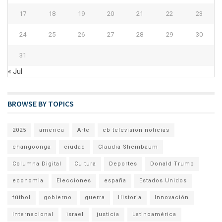
17
18
19
20
21
22
23
24
25
26
27
28
29
30
31
« Jul
BROWSE BY TOPICS
2025
america
Arte
cb television noticias
changoonga
ciudad
Claudia Sheinbaum
Columna Digital
Cultura
Deportes
Donald Trump
economia
Elecciones
españa
Estados Unidos
fútbol
gobierno
guerra
Historia
Innovación
Internacional
israel
justicia
Latinoamérica