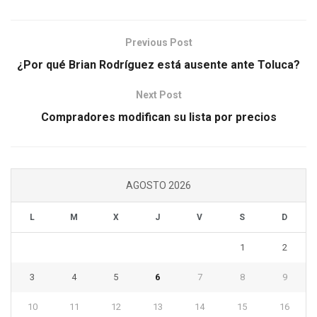
Previous Post
¿Por qué Brian Rodríguez está ausente ante Toluca?
Next Post
Compradores modifican su lista por precios
AGOSTO 2026
L
M
X
J
V
S
D
1
2
3
4
5
6
7
8
9
10
11
12
13
14
15
16