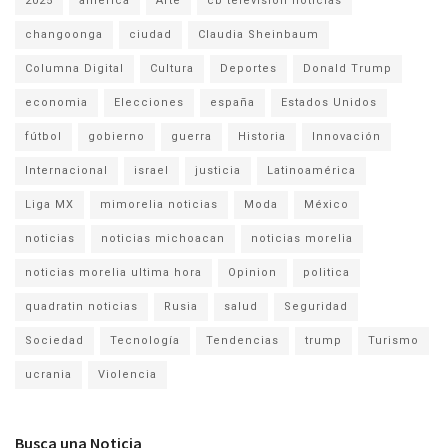
2025
america
Arte
cb television noticias
changoonga
ciudad
Claudia Sheinbaum
Columna Digital
Cultura
Deportes
Donald Trump
economia
Elecciones
españa
Estados Unidos
fútbol
gobierno
guerra
Historia
Innovación
Internacional
israel
justicia
Latinoamérica
Liga MX
mimorelia noticias
Moda
México
noticias
noticias michoacan
noticias morelia
noticias morelia ultima hora
Opinion
politica
quadratin noticias
Rusia
salud
Seguridad
Sociedad
Tecnología
Tendencias
trump
Turismo
ucrania
Violencia
Busca una Noticia