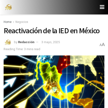
Home
Negocios
Reactivación de la IED en México
by
Redacción
3 mayo, 2025
A
A
Reading Time: 3 mins read