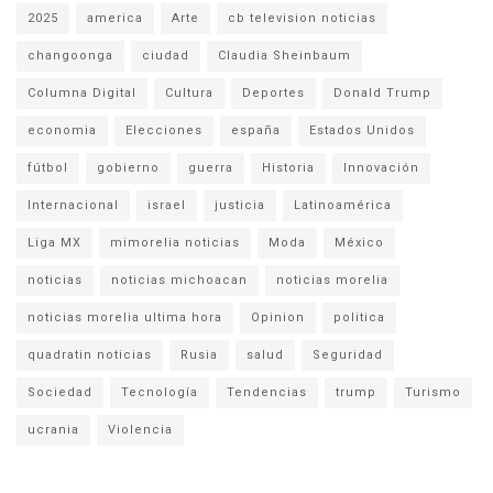
2025
america
Arte
cb television noticias
changoonga
ciudad
Claudia Sheinbaum
Columna Digital
Cultura
Deportes
Donald Trump
economia
Elecciones
españa
Estados Unidos
fútbol
gobierno
guerra
Historia
Innovación
Internacional
israel
justicia
Latinoamérica
Liga MX
mimorelia noticias
Moda
México
noticias
noticias michoacan
noticias morelia
noticias morelia ultima hora
Opinion
politica
quadratin noticias
Rusia
salud
Seguridad
Sociedad
Tecnología
Tendencias
trump
Turismo
ucrania
Violencia