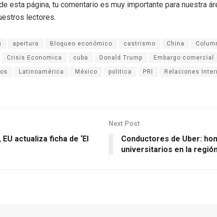
r de esta página, tu comentario es muy importante para nuestra á
uestros lectores.
a
apertura
Bloqueo económico
castrismo
China
Column
Crisis Economica
cuba
Donald Trump
Embargo comercial
dos
Latinoamérica
México
politica
PRI
Relaciones Inte
Next Post
, EU actualiza ficha de ‘El
Conductores de Uber: ho
universitarios en la regió