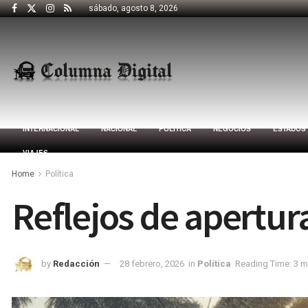
sábado, agosto 8, 2026
INTERNACIONAL
NACIONAL
POLÍTICA
NEGOCIOS
ESTADOS
VIAJES
Home
Política
Reflejos de apertur
by
Redacción
28 febrero, 2026
in
Política
Reading Time: 3 m