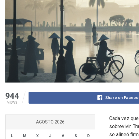
944
Share on Facebo
VIEWS
Cada vez que 
AGOSTO 2026
sobrevivir. T
se alineó fir
L
M
X
J
V
S
D