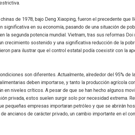
strictiva.
chinas de 1978, bajo Deng Xiaoping, fueron el precedente que ll
n significativa en su economía, pasando de una situación de po
 en la segunda potencia mundial. Vietnam, tras sus reformas Doi 
n crecimiento sostenido y una significativa reducción de la pob
eron para ilustrar que el control estatal podía coexistir con la ap
condiciones son diferentes. Actualmente, alrededor del 95% de l
limentarias deben importarse, y tanto la producción agrícola co
tán en niveles críticos. A pesar de que se han hecho algunos mo
rsión privada, estos suelen surgir solo por necesidad extrema. R
ue pequeñas empresas importaran petróleo y que se abrirán hos
 de ancianos de carácter privado, un cambio importante en el co