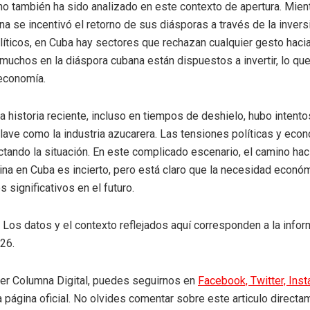
ano también ha sido analizado en este contexto de apertura. Mien
na se incentivó el retorno de sus diásporas a través de la invers
líticos, en Cuba hay sectores que rechazan cualquier gesto hacia
muchos en la diáspora cubana están dispuestos a invertir, lo que
 economía.
la historia reciente, incluso en tiempos de deshielo, hubo intent
lave como la industria azucarera. Las tensiones políticas y eco
ctando la situación. En este complicado escenario, el camino hac
ina en Cuba es incierto, pero está claro que la necesidad econó
 significativos en el futuro.
: Los datos y el contexto reflejados aquí corresponden a la info
26.
eer Columna Digital, puedes seguirnos en
Facebook,
Twitter,
Ins
a página oficial. No olvides comentar sobre este articulo directa