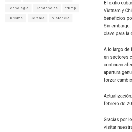
El exilio cub
Tecnología
Tendencias
trump
Vietnam y Chi
beneficios po
Turismo
ucrania
Violencia
Sin embargo, 
clave para la
A lo largo de 
en sectores c
continúan afe
apertura genu
forzar cambios
Actualización
febrero de 20
Gracias por l
visitar nuestr