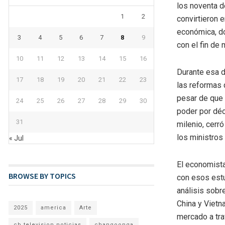
los noventa d
1
2
convirtieron 
económica, do
3
4
5
6
7
8
9
con el fin de 
10
11
12
13
14
15
16
Durante esa d
17
18
19
20
21
22
23
las reformas
pesar de que 
24
25
26
27
28
29
30
poder por déc
31
milenio, cerr
los ministros 
« Jul
El economista
BROWSE BY TOPICS
con esos estu
análisis sob
China y Vietn
2025
america
Arte
mercado a tra
cb television noticias
changoonga