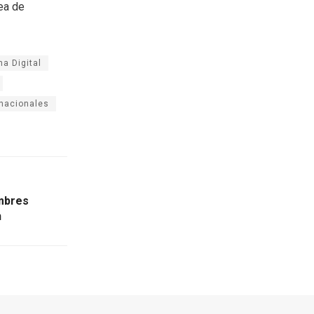
rea de
a Digital
rnacionales
mbres
n