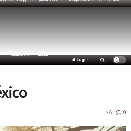
TECNOLOGÍA
SALUD
Login
éxico
A
0
A