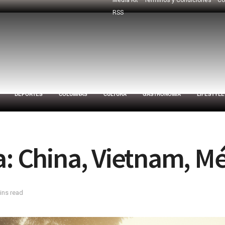
RSS
DEPORTES
COLUMNAS
CULTURA
GASTRONOMÍA
LIFESTYLE
a: China, Vietnam, M
ins read