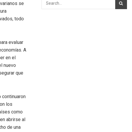
ivarianos se
tura
ivados, todo
ara evaluar
economías. A
er en el
el nuevo
asegurar que
 continuaron
on los
países como
en abrirse al
cho de una