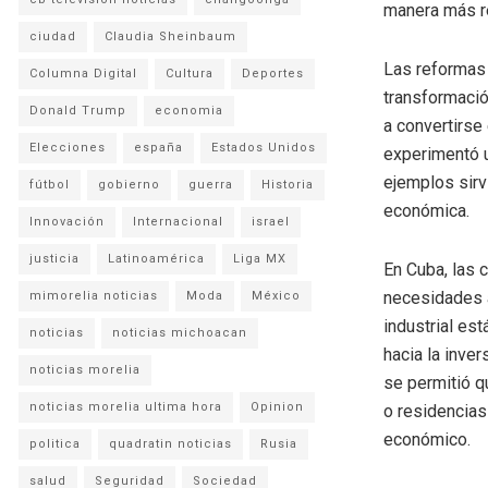
manera más re
ciudad
Claudia Sheinbaum
Las reformas 
Columna Digital
Cultura
Deportes
transformació
Donald Trump
economia
a convertirse
Elecciones
españa
Estados Unidos
experimentó u
ejemplos sirvi
fútbol
gobierno
guerra
Historia
económica.
Innovación
Internacional
israel
justicia
Latinoamérica
Liga MX
En Cuba, las 
necesidades a
mimorelia noticias
Moda
México
industrial es
noticias
noticias michoacan
hacia la inve
noticias morelia
se permitió q
noticias morelia ultima hora
Opinion
o residencias
económico.
politica
quadratin noticias
Rusia
salud
Seguridad
Sociedad