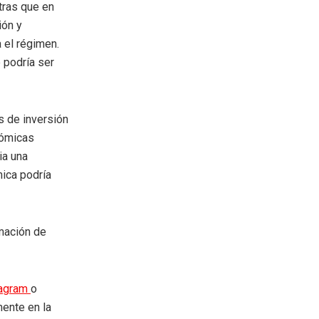
tras que en
ión y
 el régimen.
 podría ser
os de inversión
nómicas
ia una
mica podría
rmación de
tagram
o
mente en la