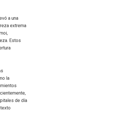
evó a una
breza extrema
moi,
reza. Estos
ertura
as
mo la
vimientos
ecientemente,
pitales de día
ntexto