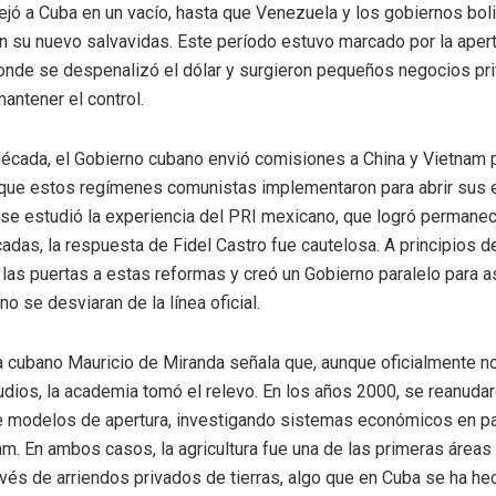
ejó a Cuba en un vacío, hasta que Venezuela y los gobiernos bol
en su nuevo salvavidas. Este período estuvo marcado por la aper
nde se despenalizó el dólar y surgieron pequeños negocios pr
mantener el control.
écada, el Gobierno cubano envió comisiones a China y Vietnam p
 que estos regímenes comunistas implementaron para abrir sus 
se estudió la experiencia del PRI mexicano, que logró permanec
adas, la respuesta de Fidel Castro fue cautelosa. A principios d
ó las puertas a estas reformas y creó un Gobierno paralelo para 
no se desviaran de la línea oficial.
 cubano Mauricio de Miranda señala que, aunque oficialmente no
dios, la academia tomó el relevo. En los años 2000, se reanudar
re modelos de apertura, investigando sistemas económicos en 
am. En ambos casos, la agricultura fue una de las primeras áreas 
vés de arriendos privados de tierras, algo que en Cuba se ha he