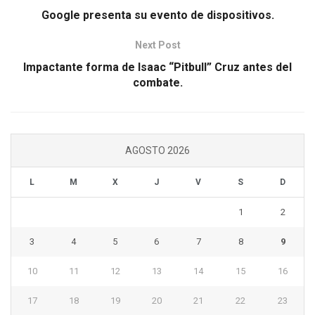
Google presenta su evento de dispositivos.
Next Post
Impactante forma de Isaac “Pitbull” Cruz antes del
combate.
AGOSTO 2026
L
M
X
J
V
S
D
1
2
3
4
5
6
7
8
9
10
11
12
13
14
15
16
17
18
19
20
21
22
23