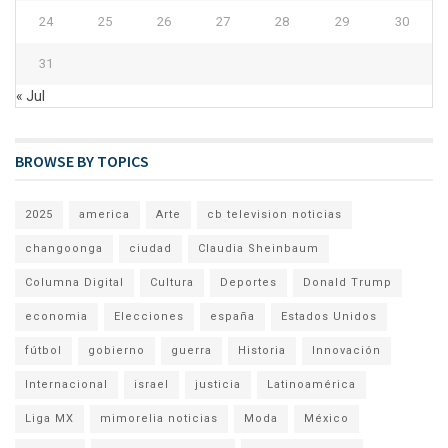
24
25
26
27
28
29
30
31
« Jul
BROWSE BY TOPICS
2025
america
Arte
cb television noticias
changoonga
ciudad
Claudia Sheinbaum
Columna Digital
Cultura
Deportes
Donald Trump
economia
Elecciones
españa
Estados Unidos
fútbol
gobierno
guerra
Historia
Innovación
Internacional
israel
justicia
Latinoamérica
Liga MX
mimorelia noticias
Moda
México