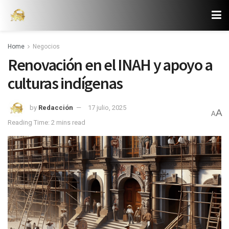
Home
Negocios
Renovación en el INAH y apoyo a
culturas indígenas
by
Redacción
17 julio, 2025
A
A
Reading Time: 2 mins read