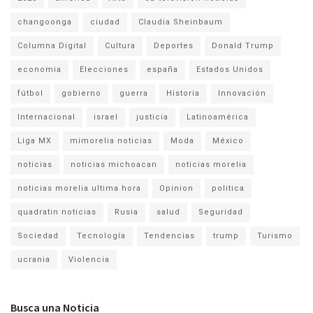
changoonga
ciudad
Claudia Sheinbaum
Columna Digital
Cultura
Deportes
Donald Trump
economia
Elecciones
españa
Estados Unidos
fútbol
gobierno
guerra
Historia
Innovación
Internacional
israel
justicia
Latinoamérica
Liga MX
mimorelia noticias
Moda
México
noticias
noticias michoacan
noticias morelia
noticias morelia ultima hora
Opinion
politica
quadratin noticias
Rusia
salud
Seguridad
Sociedad
Tecnología
Tendencias
trump
Turismo
ucrania
Violencia
Busca una Noticia