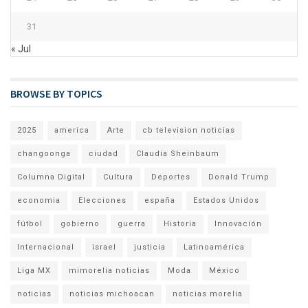
31
« Jul
BROWSE BY TOPICS
2025
america
Arte
cb television noticias
changoonga
ciudad
Claudia Sheinbaum
Columna Digital
Cultura
Deportes
Donald Trump
economia
Elecciones
españa
Estados Unidos
fútbol
gobierno
guerra
Historia
Innovación
Internacional
israel
justicia
Latinoamérica
Liga MX
mimorelia noticias
Moda
México
noticias
noticias michoacan
noticias morelia