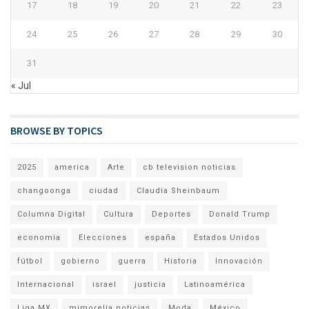
17
18
19
20
21
22
23
24
25
26
27
28
29
30
31
« Jul
BROWSE BY TOPICS
2025
america
Arte
cb television noticias
changoonga
ciudad
Claudia Sheinbaum
Columna Digital
Cultura
Deportes
Donald Trump
economia
Elecciones
españa
Estados Unidos
fútbol
gobierno
guerra
Historia
Innovación
Internacional
israel
justicia
Latinoamérica
Liga MX
mimorelia noticias
Moda
México