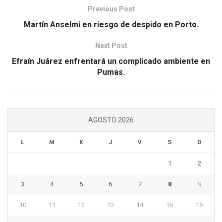
Previous Post
Martín Anselmi en riesgo de despido en Porto.
Next Post
Efraín Juárez enfrentará un complicado ambiente en
Pumas.
AGOSTO 2026
L
M
X
J
V
S
D
1
2
3
4
5
6
7
8
9
10
11
12
13
14
15
16