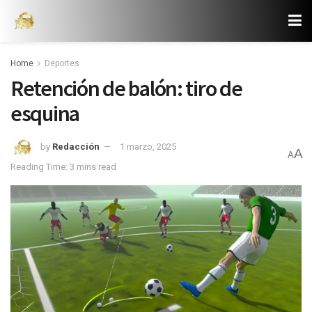
Home
Deportes
Retención de balón: tiro de
esquina
by
Redacción
1 marzo, 2025
A
A
Reading Time: 3 mins read