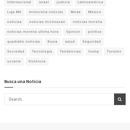
Internacional
israel
justicia
Latinoamérica
Liga MX
mimorelia noticias
Moda
México
noticias
noticias michoacan
noticias morelia
noticias morelia ultima hora
Opinion
politica
quadratin noticias
Rusia
salud
Seguridad
Sociedad
Tecnología
Tendencias
trump
Turismo
ucrania
Violencia
Busca una Noticia