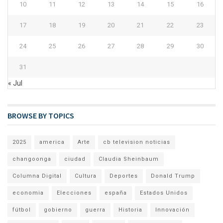
10
11
12
13
14
15
16
17
18
19
20
21
22
23
24
25
26
27
28
29
30
31
« Jul
BROWSE BY TOPICS
2025
america
Arte
cb television noticias
changoonga
ciudad
Claudia Sheinbaum
Columna Digital
Cultura
Deportes
Donald Trump
economia
Elecciones
españa
Estados Unidos
fútbol
gobierno
guerra
Historia
Innovación