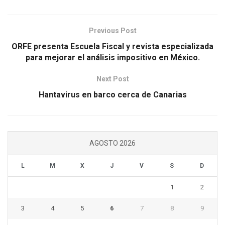
Previous Post
ORFE presenta Escuela Fiscal y revista especializada
para mejorar el análisis impositivo en México.
Next Post
Hantavirus en barco cerca de Canarias
AGOSTO 2026
L
M
X
J
V
S
D
1
2
3
4
5
6
7
8
9