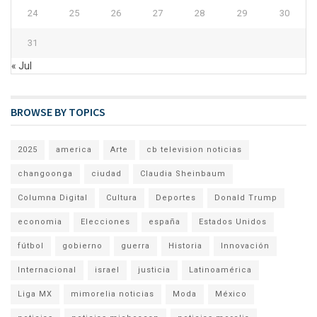
24
25
26
27
28
29
30
31
« Jul
BROWSE BY TOPICS
2025
america
Arte
cb television noticias
changoonga
ciudad
Claudia Sheinbaum
Columna Digital
Cultura
Deportes
Donald Trump
economia
Elecciones
españa
Estados Unidos
fútbol
gobierno
guerra
Historia
Innovación
Internacional
israel
justicia
Latinoamérica
Liga MX
mimorelia noticias
Moda
México