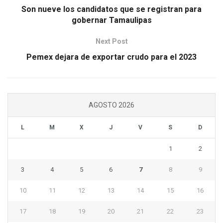
Son nueve los candidatos que se registran para
gobernar Tamaulipas
Next Post
Pemex dejara de exportar crudo para el 2023
AGOSTO 2026
L
M
X
J
V
S
D
1
2
3
4
5
6
7
8
9
10
11
12
13
14
15
16
17
18
19
20
21
22
23