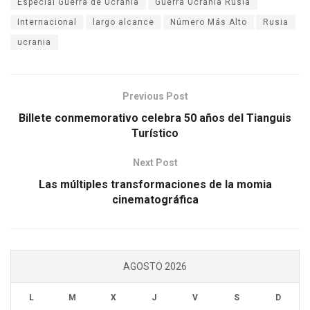
Especial Guerra de Ucrania
Guerra Ucrania Rusia
Internacional
largo alcance
Número Más Alto
Rusia
ucrania
Previous Post
Billete conmemorativo celebra 50 años del Tianguis
Turístico
Next Post
Las múltiples transformaciones de la momia
cinematográfica
AGOSTO 2026
L
M
X
J
V
S
D