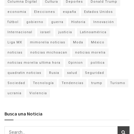
Columna Digital
Cultura
Deportes
Donald Trump
economia
Elecciones
españa
Estados Unidos
fútbol
gobierno
guerra
Historia
Innovación
Internacional
israel
justicia
Latinoamérica
Liga MX
mimorelia noticias
Moda
México
noticias
noticias michoacan
noticias morelia
noticias morelia ultima hora
Opinion
politica
quadratin noticias
Rusia
salud
Seguridad
Sociedad
Tecnología
Tendencias
trump
Turismo
ucrania
Violencia
Busca una Noticia