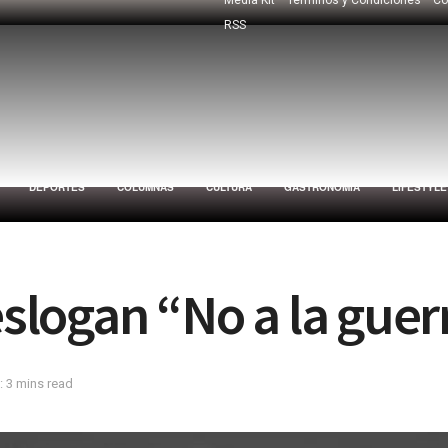
RSS
DEPORTES
COLUMNAS
CULTURA
GASTRONOMÍA
LIFESTYLE
eslogan “No a la guer
: 3 mins read