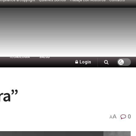
TECNOLOGÍA
SALUD
Login
ra”
A
0
A