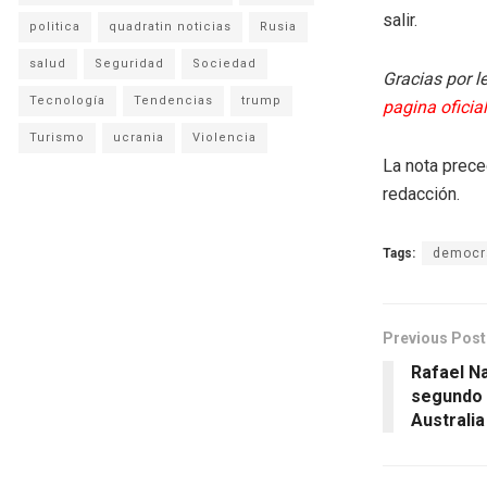
salir.
politica
quadratin noticias
Rusia
salud
Seguridad
Sociedad
Gracias por l
Tecnología
Tendencias
trump
pagina oficia
Turismo
ucrania
Violencia
La nota prece
redacción.
Tags:
democr
Previous Post
Rafael Na
segundo t
Australia