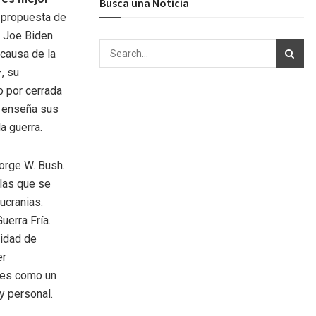
Busca una Noticia
a propuesta de
i Joe Biden
 causa de la
, su
o por cerrada
, enseña sus
la guerra.
orge W. Bush.
 las que se
ucranias.
erra Fría.
ridad de
er
nes como un
y personal.