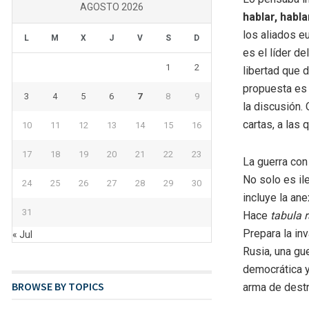
AGOSTO 2026
hablar, habl
los aliados e
L
M
X
J
V
S
D
es el líder d
1
2
libertad que 
propuesta es
3
4
5
6
7
8
9
la discusión.
cartas, a las 
10
11
12
13
14
15
16
17
18
19
20
21
22
23
La guerra con
No solo es il
24
25
26
27
28
29
30
incluye la an
31
Hace
tabula 
Prepara la in
« Jul
Rusia, una gu
democrática y
BROWSE BY TOPICS
arma de destr