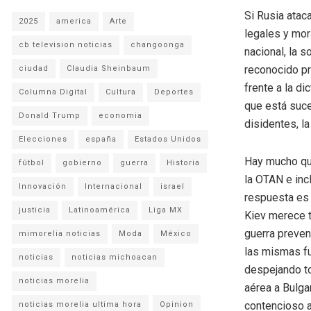
Si Rusia ataca
2025
america
Arte
legales y mor
cb television noticias
changoonga
nacional, la s
reconocido pr
ciudad
Claudia Sheinbaum
frente a la d
Columna Digital
Cultura
Deportes
que está suce
Donald Trump
economia
disidentes, l
Elecciones
españa
Estados Unidos
Hay mucho que
fútbol
gobierno
guerra
Historia
la OTAN e incl
Innovación
Internacional
israel
respuesta es 
justicia
Latinoamérica
Liga MX
Kiev merece t
guerra preven
mimorelia noticias
Moda
México
las mismas f
noticias
noticias michoacan
despejando to
noticias morelia
aérea a Bulgar
contencioso a
noticias morelia ultima hora
Opinion