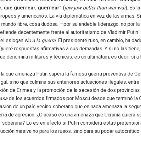
ar, que guerrear, guerrear”
(
jaw-jaw better than war-war
). Es l
uropeos y americanos. La vía diplomática en vez de las armas. S
el mundo libre, cosa dudosa, —por su endeble liderazgo, no por la
defiende decentemente frente al autoritarismo de Vladimir Putin—
 el eslogan
No a la guerra
. El presidente ruso, en cambio, ha dad
 Quiere respuestas afirmativas a sus demandas. Y si no las tiene
que denomina militares y técnicas: es un ultimátum; es decir, sí a 
 la que amenaza Putin supera la famosa guerra preventiva de Ge
egal, sino que culmina sus anteriores actuaciones ilegales, entre
exión de Crimea y la promoción de la secesión de dos provincias 
rasa
de los acuerdos firmados por Moscú desde que terminó la Gu
vasión de un país vecino soberano que en nada amenaza la segu
erra de agresión. ¿O acaso es una amenaza que Ucrania quiera s
 soberana? Lo es en efecto si Putin considera estas pretensio
ucción masiva no para los rusos, sino para su poder autocrático 