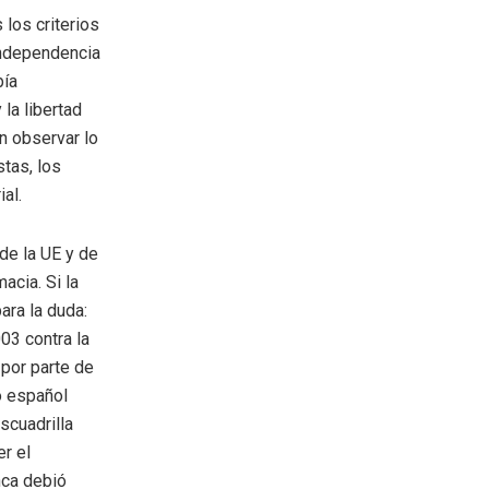
 los criterios
 independencia
bía
la libertad
on observar lo
stas, los
al.
de la UE y de
acia. Si la
ara la duda:
03 contra la
 por parte de
o español
scuadrilla
er el
nca debió