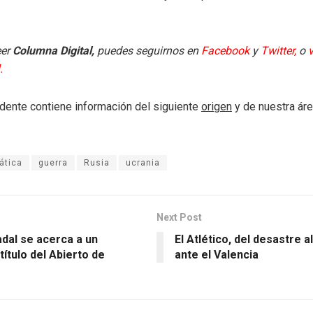
eer
Columna Digital,
puedes seguirnos en
Facebook
y
Twitter
,
o
v
l.
dente contiene información del siguiente
origen
y de nuestra ár
ática
guerra
Rusia
ucrania
Next Post
dal se acerca a un
El Atlético, del desastre a
ítulo del Abierto de
ante el Valencia