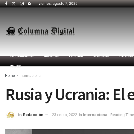
viernes, agosto 7, 2026
INTERNACIONAL
NACIONAL
POLÍTICA
NEGOCIOS
ESTADOS
VIAJES
Home
Internacional
Rusia y Ucrania: El 
by
Redacción
23 enero, 2022
in
Internacional
Reading Time