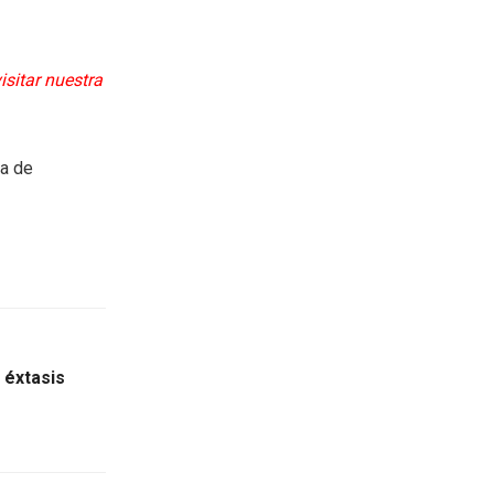
isitar nuestra
ea de
l éxtasis