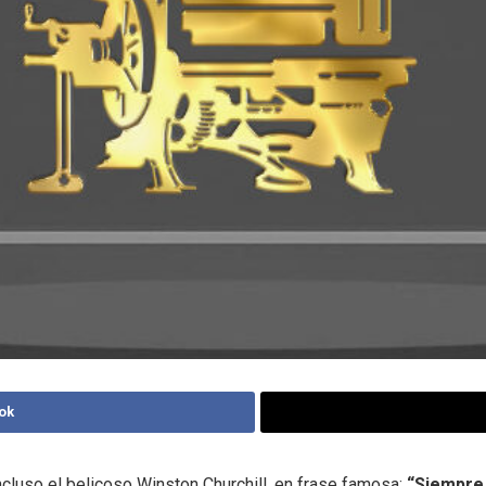
ok
cluso el belicoso Winston Churchill, en frase famosa:
“Siempre