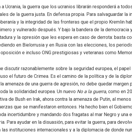
 a Ucrania, la guerra que los ucranios librarán responderá a todos
ales de la guerra justa. En defensa propia. Para salvaguardar la
oberanía y la integridad de las fronteras que el propio Kremlin ha
imero y vulnerado después. Y bajo la bandera de la democracia y 
ictadura y la opresión que les espera en caso de derrota: basta c
diendo en Bielorrusia y en Rusia con las elecciones, los periodi
a oposición e incluso ONG prestigiosas y veteranas como Memori
 discutir razonablemente sobre la seguridad europea, el papel 
uso el futuro de Crimea. Es el camino de la política y de la diplom
la amenaza de una guerra de agresión, no debe quedar margen p
oda la solidaridad europea. Un nuevo
No a la guerra
, como en 20
tiva de Bush en Irak, ahora contra la amenaza de Putin, al menos
uerzas que se manifestaron entonces. Ha hecho bien el Gobiern
da incertidumbre y mandando dos fragatas al mar Negro y una e
ia. Para ayudar en la disuasión, para evitar la guerra, para devolv
 las instituciones internacionales y a la diplomacia de donde nu