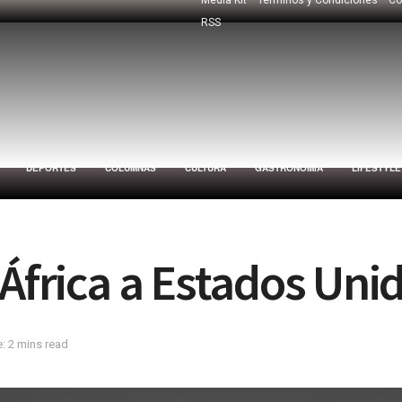
RSS
DEPORTES
COLUMNAS
CULTURA
GASTRONOMÍA
LIFESTYLE
 África a Estados Uni
: 2 mins read