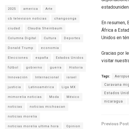
estadouniden
2025
america
Arte
cb television noticias
changoonga
En resumen, B
ciudad
Claudia Sheinbaum
África a Esta
Unidos en tér
Columna Digital
Cultura
Deportes
Donald Trump
economia
Gracias por l
Elecciones
españa
Estados Unidos
visitar nuestra
fútbol
gobierno
guerra
Historia
Tags:
Aeropue
Innovación
Internacional
israel
Caravana mi
justicia
Latinoamérica
Liga MX
Estados Uni
mimorelia noticias
Moda
México
nicaragua
noticias
noticias michoacan
noticias morelia
Previous Post
noticias morelia ultima hora
Opinion