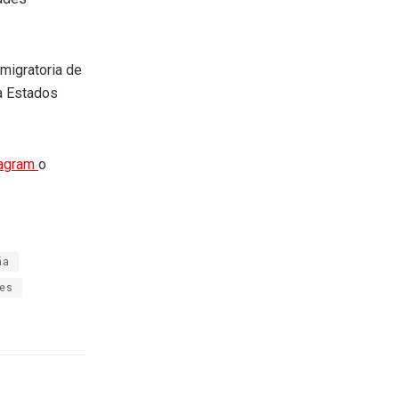
 migratoria de
ra Estados
tagram
o
ña
tes