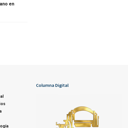
mano en
Columna Digital
al
ios
a
ogía