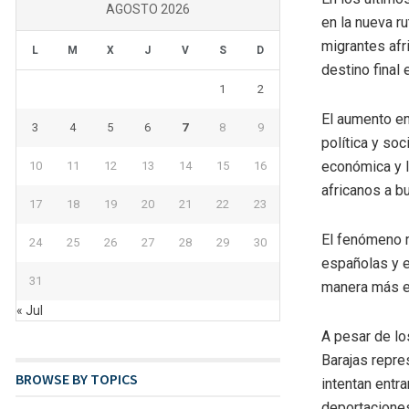
AGOSTO 2026
en la nueva r
migrantes afr
L
M
X
J
V
S
D
destino final
1
2
El aumento en
3
4
5
6
7
8
9
política y soc
económica y l
10
11
12
13
14
15
16
africanos a b
17
18
19
20
21
22
23
El fenómeno m
24
25
26
27
28
29
30
españolas y e
31
manera más ef
« Jul
A pesar de lo
Barajas repre
BROWSE BY TOPICS
intentan entr
deportaciones