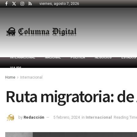
viernes, agosto 7, 2026
INTERNACIONAL
NACIONAL
POLÍTICA
NEGOCIOS
ESTADOS
VIAJES
Home
Internacional
Ruta migratoria: de
by
Redacción
5 febrero, 2024
in
Internacional
Reading Time