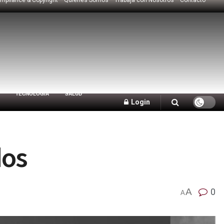
TECNOLOGÍA
SALUD
Login
dos
A
0
A