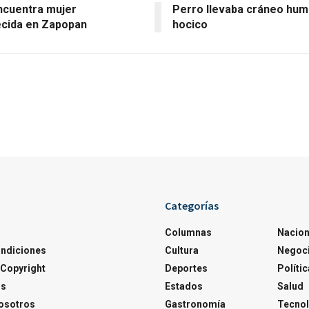
encuentra mujer
Perro llevaba cráneo hu
cida en Zapopan
hocico
Categorías
Columnas
Nacion
ondiciones
Cultura
Negoc
Copyright
Deportes
Polític
os
Estados
Salud
osotros
Gastronomía
Tecnol