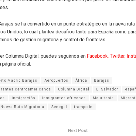
ses.
arajas se ha convertido en un punto estratégico en la nueva ruta
dos Unidos, lo cual plantea desafíos tanto para España como pa
minos de gestión migratoria y control de fronteras.
eer Columna Digital, puedes seguirnos en
Facebook,
Twitter,
Ins
 página oficial.
rto Madrid Barajas
Aeropuertos
África
Barajas
grantes centroamericanos
Columna Digital
El Salvador
espa
dos
inmigración
Inmigrantes africanos
Mauritania
Migran
Nueva Ruta Migratoria
Senegal
trampolín
Next Post