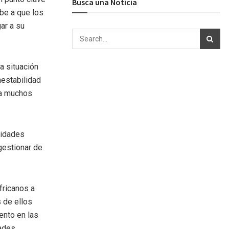
Busca una Noticia
ebe a que los
ar a su
a situación
nestabilidad
 a muchos
ridades
gestionar de
fricanos a
 de ellos
ento en las
dades