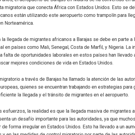
uta migratoria que conecta África con Estados Unidos. Esto se d
icanos están utilizando este aeropuerto como trampolín para lleg
 en Norteamérica.
 la llegada de migrantes africanos a Barajas se debe en parte a l
ial en países como Mali, Senegal, Costa de Marfil, y Nigeria. La i
a falta de oportunidades laborales en estos países han llevado
uscar mejores condiciones de vida en Estados Unidos.
igratorio a través de Barajas ha llamado la atención de las auto
uropeas, quienes se encuentran trabajando en estrategias para 
iciente la llegada y el tránsito de migrantes en el aeropuerto.
s esfuerzos, la realidad es que la llegada masiva de migrantes a
senta un desafío importante para las autoridades, ya que muchos
ar de forma irregular en Estados Unidos. Esto ha llevado a un aum
 y en las medidas de control migratorio por parte de las autori