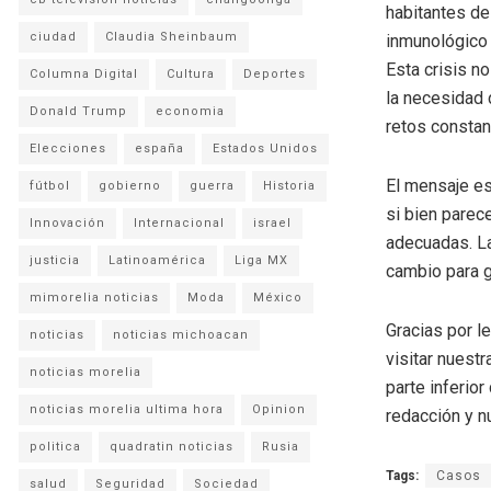
habitantes de
ciudad
Claudia Sheinbaum
inmunológico 
Esta crisis n
Columna Digital
Cultura
Deportes
la necesidad 
Donald Trump
economia
retos constan
Elecciones
españa
Estados Unidos
El mensaje es
fútbol
gobierno
guerra
Historia
si bien parec
Innovación
Internacional
israel
adecuadas. La
justicia
Latinoamérica
Liga MX
cambio para g
mimorelia noticias
Moda
México
Gracias por l
noticias
noticias michoacan
visitar nuestr
noticias morelia
parte inferio
noticias morelia ultima hora
Opinion
redacción y n
politica
quadratin noticias
Rusia
Tags:
Casos
salud
Seguridad
Sociedad