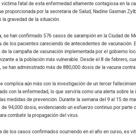
 víctima fatal de esta enfermedad altamente contagiosa en la cap
ue proporcionada por la secretaria de Salud, Nadine Gasman Zyl
 la gravedad de la situación.
a, se han confirmado 576 casos de sarampión en la Ciudad de Mé
 de los pacientes careciendo de antecedentes de vacunación. 
a de la campaña de vacunación implementada por el gobierno loc
unizante a la población más vulnerable. Desde el 8 de febrero, c
va, se han administrado más de 880,000 dosis de la vacuna contra
se complica aún más con la investigación de un tercer fallecimie
nado con la enfermedad, lo que serviría como una alerta sobre la
 las medidas de prevención. Durante la semana del 9 al 15 de ma
 de 94,000 dosis, evidenciando un esfuerzo continuo por parte 
ara combatir la propagación del virus.
a de los casos confirmados ocurriendo en el año en curso, es vit