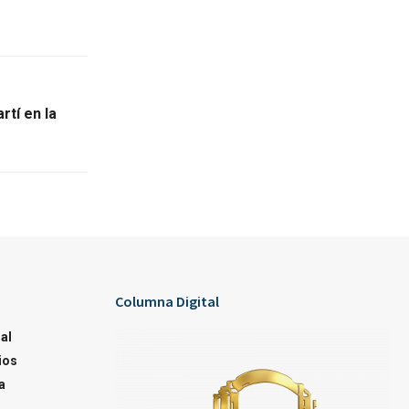
tí en la
Columna Digital
al
ios
a