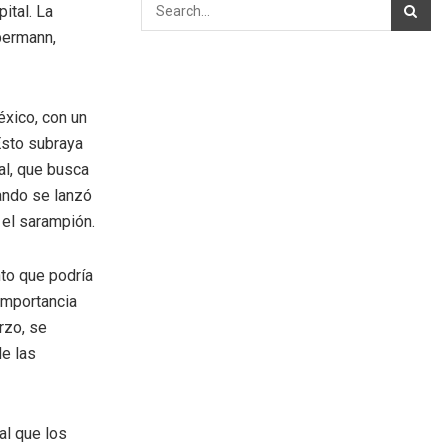
ital. La
bermann,
xico, con un
Esto subraya
al, que busca
uando se lanzó
 el sarampión.
nto que podría
 importancia
rzo, se
de las
al que los