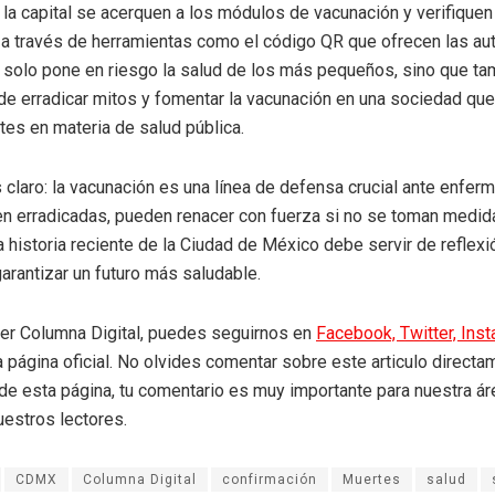
 la capital se acerquen a los módulos de vacunación y verifique
a través de herramientas como el código QR que ofrecen las au
o solo pone en riesgo la salud de los más pequeños, sino que t
de erradicar mitos y fomentar la vacunación en una sociedad que
tes en materia de salud pública.
 claro: la vacunación es una línea de defensa crucial ante enfe
en erradicadas, pueden renacer con fuerza si no se toman medid
 historia reciente de la Ciudad de México debe servir de reflexi
arantizar un futuro más saludable.
eer Columna Digital, puedes seguirnos en
Facebook,
Twitter,
Ins
a página oficial. No olvides comentar sobre este articulo directa
r de esta página, tu comentario es muy importante para nuestra á
uestros lectores.
CDMX
Columna Digital
confirmación
Muertes
salud