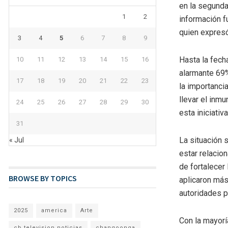
en la segunda
1
2
información f
quien expresó
3
4
5
6
7
8
9
Hasta la fech
10
11
12
13
14
15
16
alarmante 69%
17
18
19
20
21
22
23
la importanci
llevar el inm
24
25
26
27
28
29
30
esta iniciati
31
La situación 
« Jul
estar relacio
de fortalecer
BROWSE BY TOPICS
aplicaron más
autoridades p
2025
america
Arte
Con la mayorí
cb television noticias
changoonga