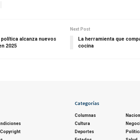
Next Post
 política alcanza nuevos
La herramienta que compar
en 2025
cocina
Categorías
Columnas
Nacion
ondiciones
Cultura
Negoc
Copyright
Deportes
Polític
os
Estados
Salud