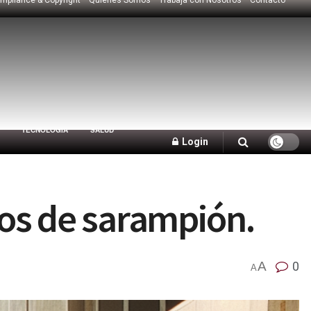
TECNOLOGÍA
SALUD
Login
os de sarampión.
A
0
A