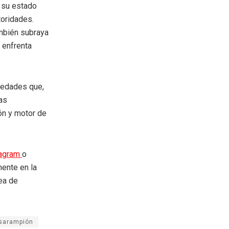
n su estado
toridades.
ambién subraya
 enfrenta
rmedades que,
as
ón y motor de
tagram
o
mente en la
rea de
sarampión