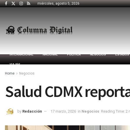
miércoles, agosto 5, 2026
INTERNACIONAL
NACIONAL
POLÍTICA
NEGOCIOS
ESTADOS
VIAJES
Home
Negocios
Salud CDMX reporta
by
Redacción
17 marzo, 2026
in
Negocios
Reading Time: 2 