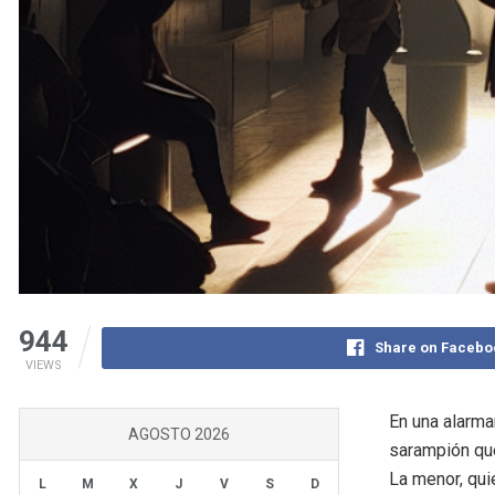
944
Share on Facebo
VIEWS
En una alarma
AGOSTO 2026
sarampión que
La menor, qu
L
M
X
J
V
S
D