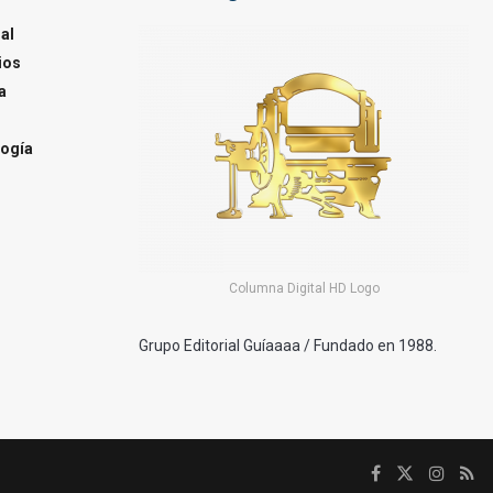
al
ios
a
ogía
Columna Digital HD Logo
Grupo Editorial Guíaaaa / Fundado en 1988.