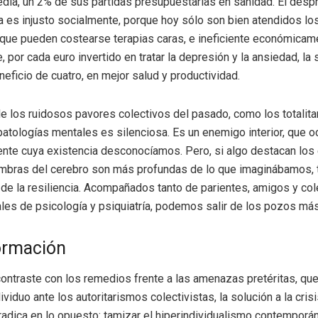
dia, un 2% de sus partidas presupuestarias en sanidad. El despr
a es injusto socialmente, porque hoy sólo son bien atendidos lo
 que pueden costearse terapias caras, e ineficiente económicam
, por cada euro invertido en tratar la depresión y la ansiedad, la
neficio de cuatro, en mejor salud y productividad.
de los ruidosos pavores colectivos del pasado, como los totalita
atologías mentales es silenciosa. Es un enemigo interior, que o
nte cuya existencia desconocíamos. Pero, si algo destacan los
ombras del cerebro son más profundas de lo que imaginábamos, 
 de la resiliencia. Acompañados tanto de parientes, amigos y c
les de psicología y psiquiatría, podemos salir de los pozos má
ormación
contraste con los remedios frente a las amenazas pretéritas, qu
dividuo ante los autoritarismos colectivistas, la solución a la cris
radica en lo opuesto: tamizar el hiperindividualismo contemporá