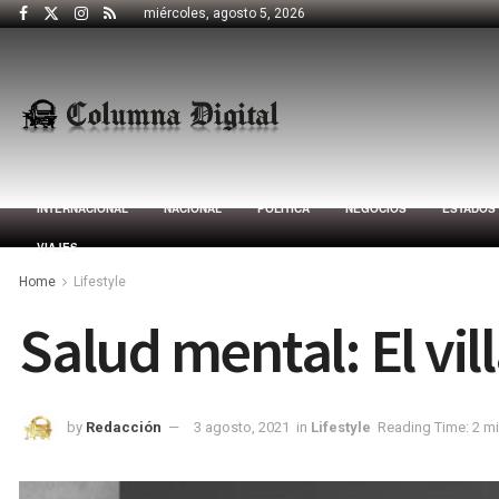
miércoles, agosto 5, 2026
INTERNACIONAL
NACIONAL
POLÍTICA
NEGOCIOS
ESTADOS
VIAJES
Home
Lifestyle
Salud mental: El vil
by
Redacción
3 agosto, 2021
in
Lifestyle
Reading Time: 2 m