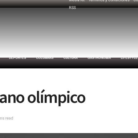
RSS
DEPORTES
COLUMNAS
CULTURA
GASTRONOMÍA
LIFESTYLE
lano olímpico
ins read