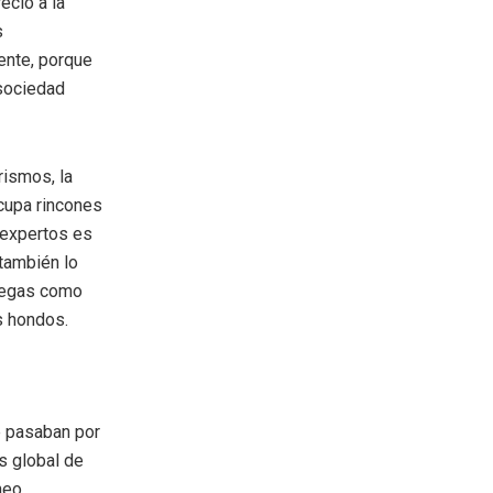
ecio a la
s
ente, porque
 sociedad
rismos, la
cupa rincones
 expertos es
también lo
olegas como
s hondos.
e pasaban por
is global de
neo,