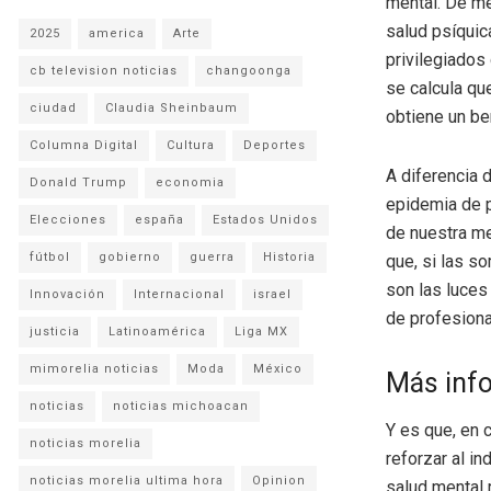
mental. De me
salud psíquic
2025
america
Arte
privilegiados
cb television noticias
changoonga
se calcula que
ciudad
Claudia Sheinbaum
obtiene un be
Columna Digital
Cultura
Deportes
A diferencia 
Donald Trump
economia
epidemia de p
Elecciones
españa
Estados Unidos
de nuestra me
fútbol
gobierno
guerra
Historia
que, si las s
son las luces
Innovación
Internacional
israel
de profesiona
justicia
Latinoamérica
Liga MX
mimorelia noticias
Moda
México
Más inf
noticias
noticias michoacan
Y es que, en 
noticias morelia
reforzar al in
noticias morelia ultima hora
Opinion
salud mental 