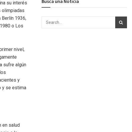
Busca una Noticia
na su interés
s olimpiadas
 Berlín 1936,
 1980 o Los
primer nivel,
rgamente
a sufre algún
dos
acientes y
o y se estima
n en salud