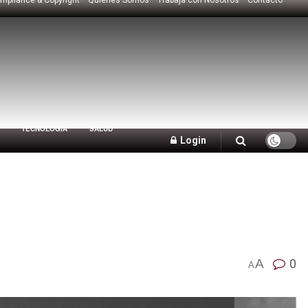
TECNOLOGÍA
SALUD
Login
A
0
A