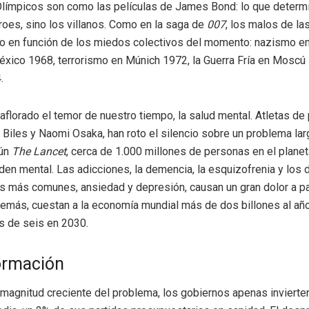
límpicos son como las películas de James Bond: lo que determi
roes, sino los villanos. Como en la saga de
007
, los malos de la
 en función de los miedos colectivos del momento: nazismo en
xico 1968, terrorismo en Múnich 1972, la Guerra Fría en Moscú
.
aflorado el temor de nuestro tiempo, la salud mental. Atletas de 
iles y Naomi Osaka, han roto el silencio sobre un problema la
gún
The Lancet
, cerca de 1.000 millones de personas en el planet
den mental. Las adicciones, la demencia, la esquizofrenia y los 
 más comunes, ansiedad y depresión, causan un gran dolor a p
demás, cuestan a la economía mundial más de dos billones al añ
s de seis en 2030.
ormación
 magnitud creciente del problema, los gobiernos apenas invierte