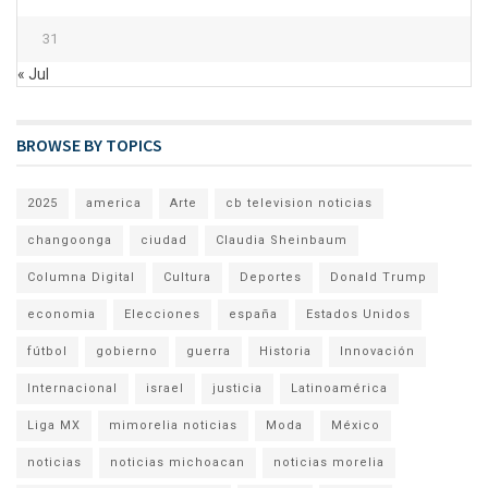
31
« Jul
BROWSE BY TOPICS
2025
america
Arte
cb television noticias
changoonga
ciudad
Claudia Sheinbaum
Columna Digital
Cultura
Deportes
Donald Trump
economia
Elecciones
españa
Estados Unidos
fútbol
gobierno
guerra
Historia
Innovación
Internacional
israel
justicia
Latinoamérica
Liga MX
mimorelia noticias
Moda
México
noticias
noticias michoacan
noticias morelia