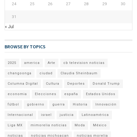
24
25
26
27
28
29
30
31
« Jul
BROWSE BY TOPICS
2025
america
Arte
cb television noticias
changoonga
ciudad
Claudia Sheinbaum
Columna Digital
Cultura
Deportes
Donald Trump
economia
Elecciones
españa
Estados Unidos
fútbol
gobierno
guerra
Historia
Innovación
Internacional
israel
justicia
Latinoamérica
Liga MX
mimorelia noticias
Moda
México
noticias
noticias michoacan
noticias morelia