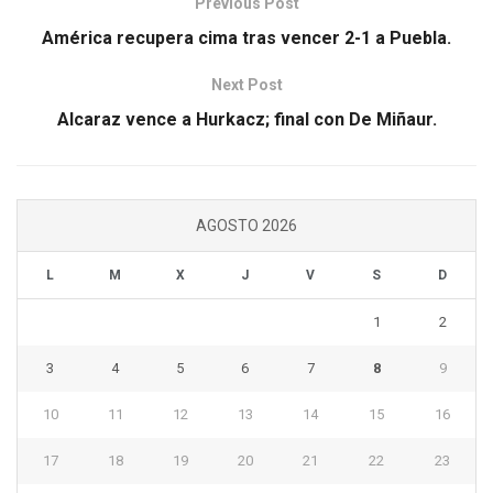
Previous Post
América recupera cima tras vencer 2-1 a Puebla.
Next Post
Alcaraz vence a Hurkacz; final con De Miñaur.
AGOSTO 2026
L
M
X
J
V
S
D
1
2
3
4
5
6
7
8
9
10
11
12
13
14
15
16
17
18
19
20
21
22
23