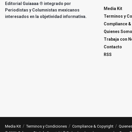
Editorial Guíaaaa ® integrado por
Media Kit
Periodistas y Columnistas mexicanos
Terminos y C
interesados en la objetividad informativa.
Compliance & 
Quienes Som
Trabaja con N
Contacto
RSS
Media Kit
Terminos y Condiciones
Compliance & Copyright
Quiene