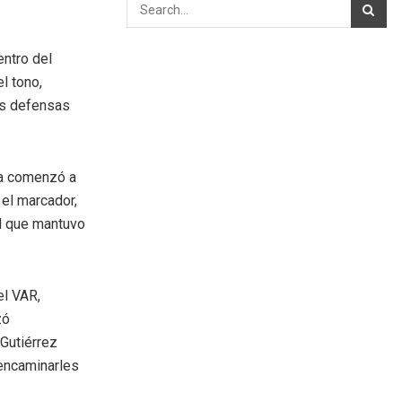
entro del
l tono,
as defensas
ca comenzó a
 el marcador,
al que mantuvo
el VAR,
zó
Gutiérrez
 encaminarles