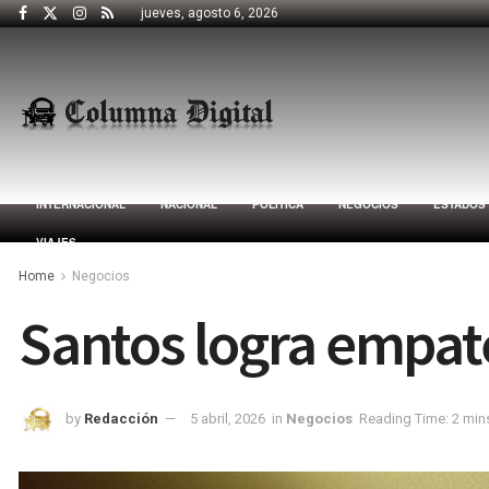
jueves, agosto 6, 2026
INTERNACIONAL
NACIONAL
POLÍTICA
NEGOCIOS
ESTADOS
VIAJES
Home
Negocios
Santos logra empat
by
Redacción
5 abril, 2026
in
Negocios
Reading Time: 2 min