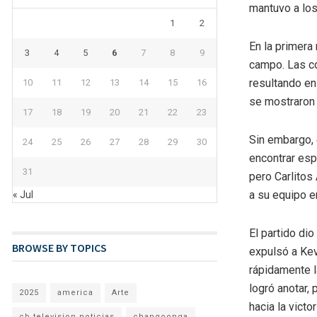
mantuvo a los
1
2
En la primera
3
4
5
6
7
8
9
campo. Las co
resultando en
10
11
12
13
14
15
16
se mostraron s
17
18
19
20
21
22
23
Sin embargo, 
24
25
26
27
28
29
30
encontrar esp
31
pero Carlitos
a su equipo e
« Jul
El partido dio
BROWSE BY TOPICS
expulsó a Kev
rápidamente l
logró anotar,
2025
america
Arte
hacia la victor
cb television noticias
changoonga