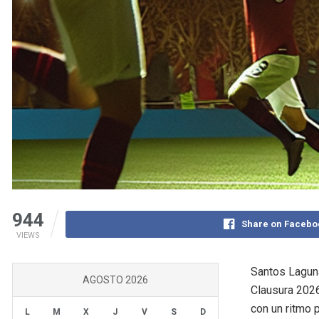
944
Share on Facebo
VIEWS
Santos Laguna
AGOSTO 2026
Clausura 2026
con un ritmo 
L
M
X
J
V
S
D