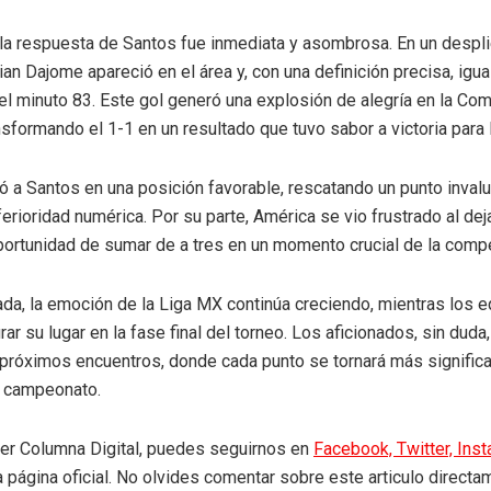
la respuesta de Santos fue inmediata y asombrosa. En un despl
tian Dajome apareció en el área y, con una definición precisa, igua
el minuto 83. Este gol generó una explosión de alegría en la Co
nsformando el 1-1 en un resultado que tuvo sabor a victoria para 
ó a Santos en una posición favorable, rescatando un punto inval
ferioridad numérica. Por su parte, América se vio frustrado al de
portunidad de sumar de a tres en un momento crucial de la compe
ada, la emoción de la Liga MX continúa creciendo, mientras los 
r su lugar en la fase final del torneo. Los aficionados, sin duda
próximos encuentros, donde cada punto se tornará más significat
 campeonato.
eer Columna Digital, puedes seguirnos en
Facebook,
Twitter,
Ins
a página oficial. No olvides comentar sobre este articulo directa