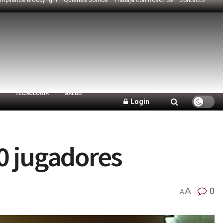
TECNOLOGÍA
SALUD
Login
0 jugadores
A
0
A