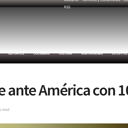
RSS
DEPORTES
COLUMNAS
CULTURA
GASTRONOMÍA
LIFESTYLE
e ante América con 1
s read