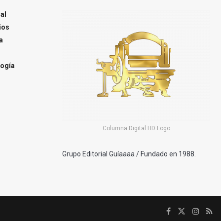
al
ios
a
ogía
Columna Digital HD Logo
Grupo Editorial Guíaaaa / Fundado en 1988.