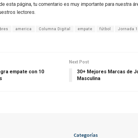
r de esta página, tu comentario es muy importante para nuestra á
uestros lectores.
bres
america
Columna Digital
empate
fútbol
Jornada 
Next Post
ogra empate con 10
30+ Mejores Marcas de J
s
Masculina
Categorías