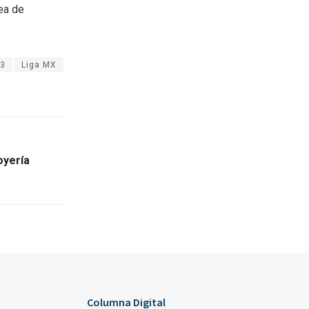
rea de
13
Liga MX
oyería
Columna Digital