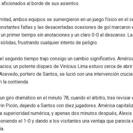
 aficionados al borde de sus asientos.
 mitad, ambos equipos se sumergieron en un juego físico en el c
nstantes faltas y las desacertadas ocasiones de gol marcaron e
 un primer tiempo sin anotaciones y un claro 0-0 al descanso. L
ólidas, frustrando cualquier intento de peligro.
el segundo tiempo trajo consigo un cambio significativo. Améri
acios; un potente disparo de Vinícius Lima estuvo cerca de abrir
 Acevedo, portero de Santos, se lució con una intervención cruci
n la contienda.
 un giro dramático en el minuto 78, cuando el árbitro, tras revisar 
in Picón, dejando a Santos con diez jugadores. América capitali
a superioridad numérica, y apenas dos minutos después, Alexis 
 poniendo el 1-0 y dando a los visitantes una ventaja que parecía
ia.