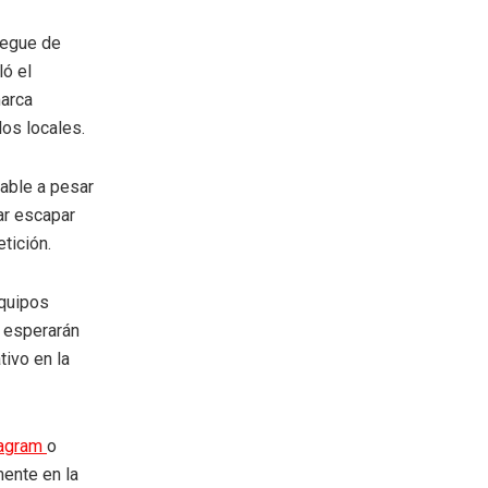
iegue de
ló el
marca
los locales.
uable a pesar
jar escapar
tición.
equipos
, esperarán
ivo en la
tagram
o
mente en la