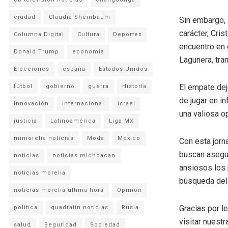
ciudad
Claudia Sheinbaum
Sin embargo, 
carácter, Cris
Columna Digital
Cultura
Deportes
encuentro en 
Donald Trump
economia
Lagunera, tra
Elecciones
españa
Estados Unidos
El empate dej
fútbol
gobierno
guerra
Historia
de jugar en in
Innovación
Internacional
israel
una valiosa o
justicia
Latinoamérica
Liga MX
mimorelia noticias
Moda
México
Con esta jorn
buscan asegura
noticias
noticias michoacan
ansiosos los 
noticias morelia
búsqueda del
noticias morelia ultima hora
Opinion
Gracias por l
politica
quadratin noticias
Rusia
visitar nuestr
salud
Seguridad
Sociedad