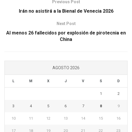
Previous Post
Irán no asistirá a la Bienal de Venecia 2026
Next Post
Al menos 26 fallecidos por explosión de pirotecnia en
China
AGOSTO 2026
L
M
X
J
V
S
D
1
2
3
4
5
6
7
8
9
10
11
12
13
14
15
16
17
18
19
20
21
22
23