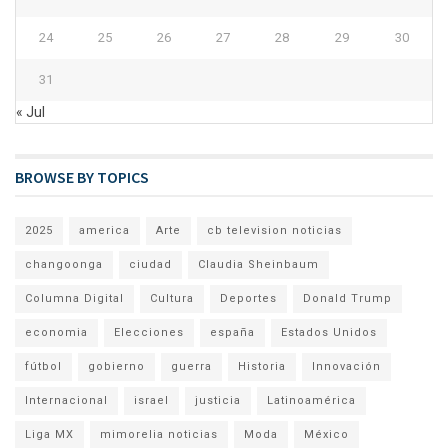
24
25
26
27
28
29
30
31
« Jul
BROWSE BY TOPICS
2025
america
Arte
cb television noticias
changoonga
ciudad
Claudia Sheinbaum
Columna Digital
Cultura
Deportes
Donald Trump
economia
Elecciones
españa
Estados Unidos
fútbol
gobierno
guerra
Historia
Innovación
Internacional
israel
justicia
Latinoamérica
Liga MX
mimorelia noticias
Moda
México