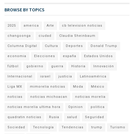
BROWSE BY TOPICS
2025
america
Arte
cb television noticias
changoonga
ciudad
Claudia Sheinbaum
Columna Digital
Cultura
Deportes
Donald Trump
economia
Elecciones
españa
Estados Unidos
fútbol
gobierno
guerra
Historia
Innovación
Internacional
israel
justicia
Latinoamérica
Liga MX
mimorelia noticias
Moda
México
noticias
noticias michoacan
noticias morelia
noticias morelia ultima hora
Opinion
politica
quadratin noticias
Rusia
salud
Seguridad
Sociedad
Tecnología
Tendencias
trump
Turismo