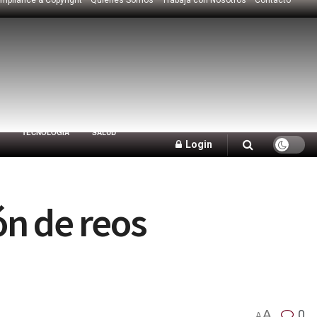
TECNOLOGÍA
SALUD
Login
ón de reos
A
0
A