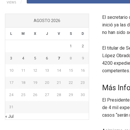
VIEWS
El secretari
AGOSTO 2026
inició ya las
no han sido s
L
M
X
J
V
S
D
1
2
El titular de
López Obrador
3
4
5
6
7
8
9
4200 expedien
competentes.
10
11
12
13
14
15
16
17
18
19
20
21
22
23
Más Inf
24
25
26
27
28
29
30
El Presidente
31
de 4 mil expe
casos “serán 
« Jul