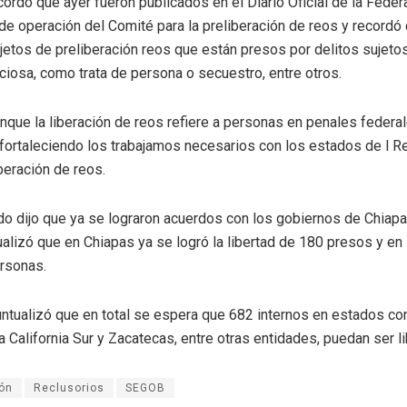
ordó que ayer fueron publicados en el Diario Oficial de la Feder
de operación del Comité para la preliberación de reos y recordó
jetos de preliberación reos que están presos por delitos sujeto
iciosa, como trata de persona o secuestro, entre otros.
unque la liberación de reos refiere a personas en penales federa
fortaleciendo los trabajamos necesarios con los estados de l R
iberación de reos.
do dijo que ya se lograron acuerdos con los gobiernos de Chiap
alizó que en Chiapas ya se logró la libertad de 180 presos y en
rsonas.
ntualizó que en total se espera que 682 internos en estados c
ja California Sur y Zacatecas, entre otras entidades, puedan ser l
ión
Reclusorios
SEGOB