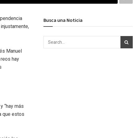
ependencia
Busca una Noticia
 injustamente,
drés Manuel
 reos hay
s
s y “hay más
ía que estos