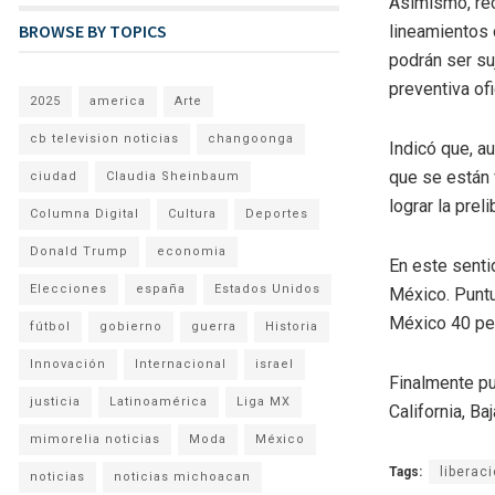
Asimismo, rec
BROWSE BY TOPICS
lineamientos 
podrán ser su
preventiva of
2025
america
Arte
cb television noticias
changoonga
Indicó que, a
que se están 
ciudad
Claudia Sheinbaum
lograr la prel
Columna Digital
Cultura
Deportes
Donald Trump
economia
En este senti
Elecciones
españa
Estados Unidos
México. Puntu
México 40 pe
fútbol
gobierno
guerra
Historia
Innovación
Internacional
israel
Finalmente pu
justicia
Latinoamérica
Liga MX
California, Ba
mimorelia noticias
Moda
México
Tags:
liberac
noticias
noticias michoacan