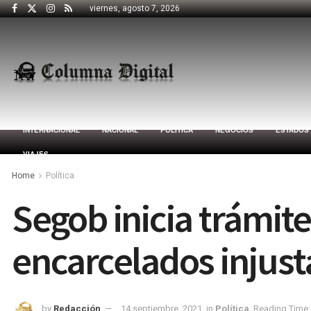
viernes, agosto 7, 2026
INTERNACIONAL
NACIONAL
POLÍTICA
NEGOCIOS
ESTADOS
VIAJES
Home
Política
Segob inicia trámite
encarcelados injus
by
Redacción
14 septiembre, 2021
in
Política
Reading Time: