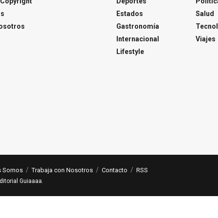
Copyright
Deportes
Polític
os
Estados
Salud
osotros
Gastronomía
Tecnol
Internacional
Viajes
Lifestyle
s Somos
Trabaja con Nosotros
Contacto
RSS
ditorial Guiaaaa
.