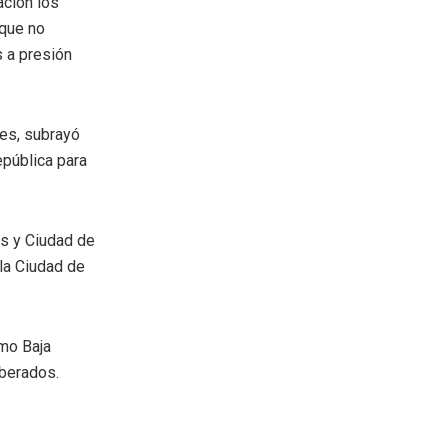
ación los
 que no
s a presión
les, subrayó
epública para
as y Ciudad de
 la Ciudad de
omo Baja
iberados.