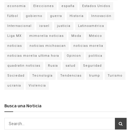
economia
Elecciones
españa
Estados Unidos
fútbol
gobierno
guerra
Historia
Innovación
Internacional
israel
justicia
Latinoamérica
Liga MX
mimorelia noticias
Moda
México
noticias
noticias michoacan
noticias morelia
noticias morelia ultima hora
Opinion
politica
quadratin noticias
Rusia
salud
Seguridad
Sociedad
Tecnología
Tendencias
trump
Turismo
ucrania
Violencia
Busca una Noticia