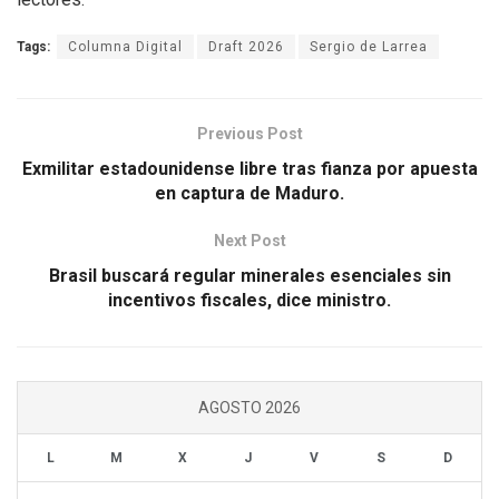
Tags:
Columna Digital
Draft 2026
Sergio de Larrea
Previous Post
Exmilitar estadounidense libre tras fianza por apuesta
en captura de Maduro.
Next Post
Brasil buscará regular minerales esenciales sin
incentivos fiscales, dice ministro.
AGOSTO 2026
L
M
X
J
V
S
D