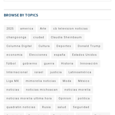
BROWSE BY TOPICS
2025
america
Arte
cb television noticias
changoonga
ciudad
Claudia Sheinbaum
Columna Digital
Cultura
Deportes
Donald Trump
economia
Elecciones
españa
Estados Unidos
fútbol
gobierno
guerra
Historia
Innovación
Internacional
israel
justicia
Latinoamérica
Liga MX
mimorelia noticias
Moda
México
noticias
noticias michoacan
noticias morelia
noticias morelia ultima hora
Opinion
politica
quadratin noticias
Rusia
salud
Seguridad