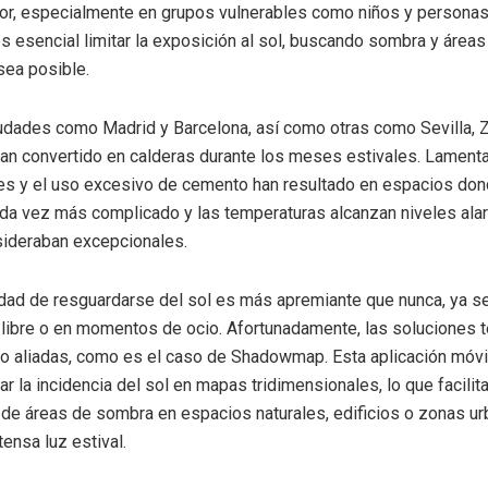
lor, especialmente en grupos vulnerables como niños y persona
 es esencial limitar la exposición al sol, buscando sombra y área
sea posible.
udades como Madrid y Barcelona, así como otras como Sevilla, 
han convertido en calderas durante los meses estivales. Lament
les y el uso excesivo de cemento han resultado en espacios don
da vez más complicado y las temperaturas alcanzan niveles ala
sideraban excepcionales.
idad de resguardarse del sol es más apremiante que nunca, ya se
re libre o en momentos de ocio. Afortunadamente, las soluciones 
 aliadas, como es el caso de Shadowmap. Esta aplicación móvi
r la incidencia del sol en mapas tridimensionales, lo que facilita
n de áreas de sombra en espacios naturales, edificios o zonas u
tensa luz estival.