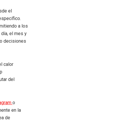
sde el
específico.
rmitiendo a los
día, el mes y
uso decisiones
l calor
ap
utar del
tagram
o
mente en la
rea de