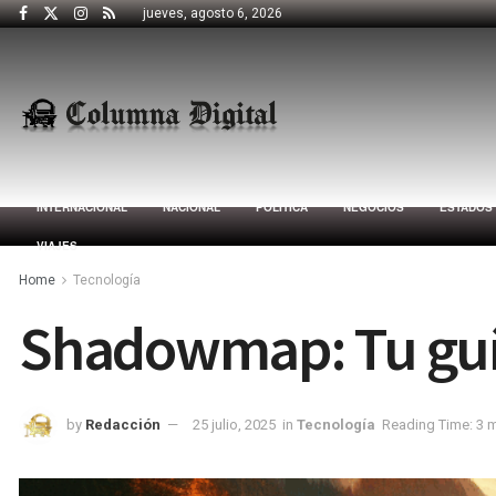
jueves, agosto 6, 2026
INTERNACIONAL
NACIONAL
POLÍTICA
NEGOCIOS
ESTADOS
VIAJES
Home
Tecnología
Shadowmap: Tu guí
by
Redacción
25 julio, 2025
in
Tecnología
Reading Time: 3 