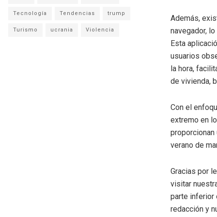
Tecnología
Tendencias
trump
Además, exis
navegador, lo
Turismo
ucrania
Violencia
Esta aplicació
usuarios obse
la hora, facil
de vivienda, 
Con el enfoqu
extremo en l
proporcionan 
verano de ma
Gracias por l
visitar nuestr
parte inferio
redacción y n