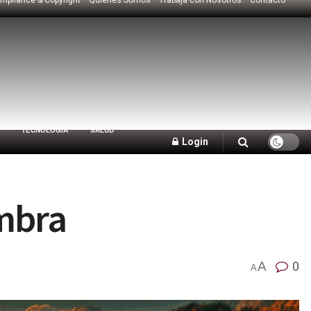
TECNOLOGÍA
SALUD
Login
mbra
A
0
A