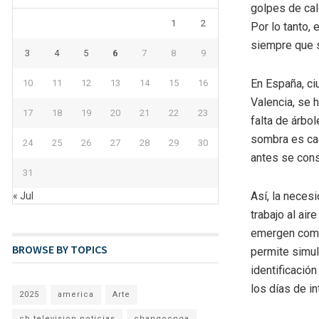
golpes de ca
1
2
Por lo tanto,
siempre que 
3
4
5
6
7
8
9
En España, ci
10
11
12
13
14
15
16
Valencia, se 
17
18
19
20
21
22
23
falta de árbo
sombra es ca
24
25
26
27
28
29
30
antes se con
31
Así, la neces
« Jul
trabajo al ai
emergen como
BROWSE BY TOPICS
permite simula
identificació
los días de in
2025
america
Arte
cb television noticias
changoonga