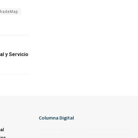
ShadeMap
al y Servicio
Columna Digital
al
ios