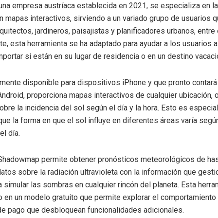
a empresa austríaca establecida en 2021, se especializa en la
en mapas interactivos, sirviendo a un variado grupo de usuarios q
quitectos, jardineros, paisajistas y planificadores urbanos, entre 
e, esta herramienta se ha adaptado para ayudar a los usuarios a
mportar si están en su lugar de residencia o en un destino vacaci
lmente disponible para dispositivos iPhone y que pronto contará
Android, proporciona mapas interactivos de cualquier ubicación, 
obre la incidencia del sol según el día y la hora. Esto es especi
que la forma en que el sol influye en diferentes áreas varía segú
l día.
, Shadowmap permite obtener pronósticos meteorológicos de has
tos sobre la radiación ultravioleta con la información que gest
 simular las sombras en cualquier rincón del planeta. Esta herra
o en un modelo gratuito que permite explorar el comportamiento
de pago que desbloquean funcionalidades adicionales.