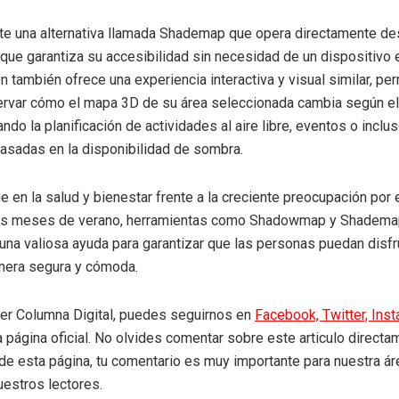
te una alternativa llamada Shademap que opera directamente de
 que garantiza su accesibilidad sin necesidad de un dispositivo 
n también ofrece una experiencia interactiva y visual similar, pe
rvar cómo el mapa 3D de su área seleccionada cambia según el 
itando la planificación de actividades al aire libre, eventos o incl
basadas en la disponibilidad de sombra.
e en la salud y bienestar frente a la creciente preocupación por e
os meses de verano, herramientas como Shadowmap y Shadem
una valiosa ayuda para garantizar que las personas puedan disfr
nera segura y cómoda.
eer Columna Digital, puedes seguirnos en
Facebook,
Twitter,
Ins
a página oficial. No olvides comentar sobre este articulo directa
r de esta página, tu comentario es muy importante para nuestra á
uestros lectores.