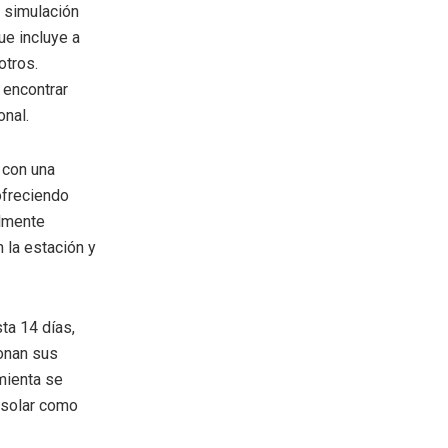
 simulación
ue incluye a
otros.
 encontrar
onal.
 con una
ofreciendo
almente
n la estación y
ta 14 días,
ionan sus
mienta se
 solar como