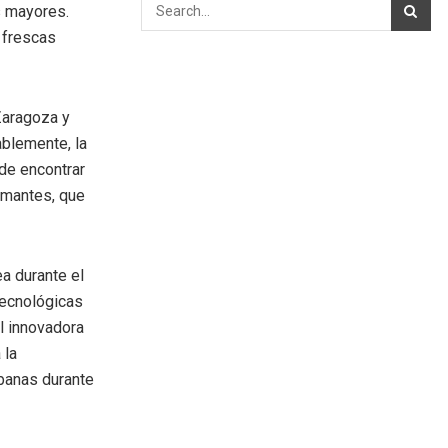
s mayores.
s frescas
Zaragoza y
ablemente, la
de encontrar
rmantes, que
a durante el
tecnológicas
l innovadora
 la
rbanas durante