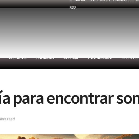
RSS
DEPORTES
COLUMNAS
CULTURA
GASTRONOMÍA
LIFESTYLE
a para encontrar so
mins read