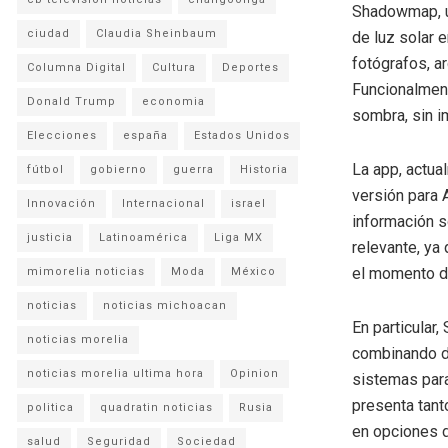
Shadowmap, un
ciudad
Claudia Sheinbaum
de luz solar 
fotógrafos, ar
Columna Digital
Cultura
Deportes
Funcionalment
Donald Trump
economia
sombra, sin i
Elecciones
españa
Estados Unidos
La app, actua
fútbol
gobierno
guerra
Historia
versión para 
Innovación
Internacional
israel
información s
justicia
Latinoamérica
Liga MX
relevante, ya 
el momento de
mimorelia noticias
Moda
México
noticias
noticias michoacan
En particular
noticias morelia
combinando da
noticias morelia ultima hora
Opinion
sistemas para
presenta tant
politica
quadratin noticias
Rusia
en opciones 
salud
Seguridad
Sociedad