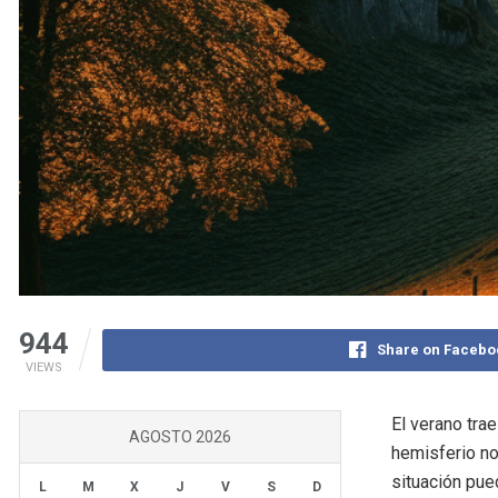
944
Share on Facebo
VIEWS
El verano tra
AGOSTO 2026
hemisferio no
situación pue
L
M
X
J
V
S
D