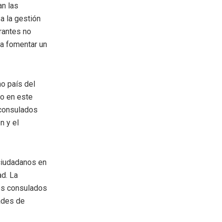
an las
a la gestión
grantes no
ca fomentar un
no país del
co en este
 consulados
n y el
ciudadanos en
ad. La
los consulados
ades de