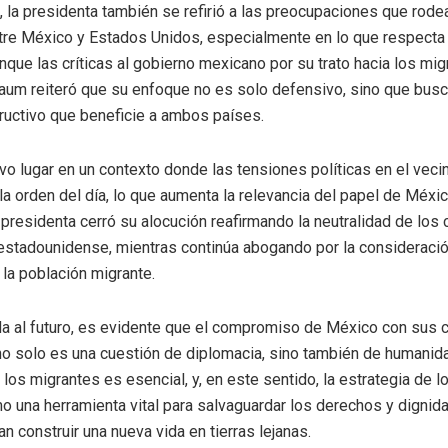
e, la presidenta también se refirió a las preocupaciones que rode
tre México y Estados Unidos, especialmente en lo que respecta 
unque las críticas al gobierno mexicano por su trato hacia los mi
baum reiteró que su enfoque no es solo defensivo, sino que bus
ructivo que beneficie a ambos países.
uvo lugar en un contexto donde las tensiones políticas en el veci
 la orden del día, lo que aumenta la relevancia del papel de Méxi
 presidenta cerró su alocución reafirmando la neutralidad de los
a estadounidense, mientras continúa abogando por la consideració
 la población migrante.
a al futuro, es evidente que el compromiso de México con sus 
 no solo es una cuestión de diplomacia, sino también de humanid
 los migrantes es esencial, y, en este sentido, la estrategia de 
o una herramienta vital para salvaguardar los derechos y dignid
n construir una nueva vida en tierras lejanas.