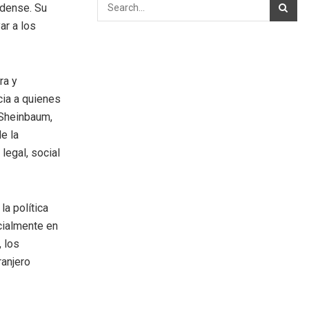
idense. Su
ar a los
ra y
cia a quienes
 Sheinbaum,
e la
legal, social
la política
cialmente en
 los
ranjero