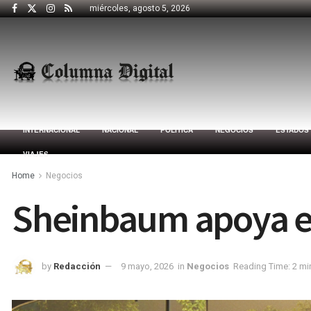
miércoles, agosto 5, 2026
INTERNACIONAL
NACIONAL
POLÍTICA
NEGOCIOS
ESTADOS
VIAJES
Home
Negocios
Sheinbaum apoya el
by
Redacción
9 mayo, 2026
in
Negocios
Reading Time: 2 mi