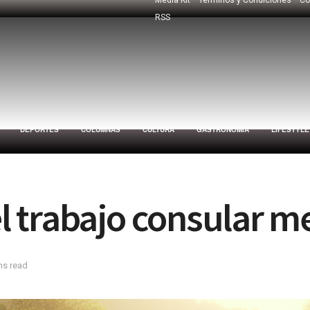
RSS
DEPORTES
COLUMNAS
CULTURA
GASTRONOMÍA
LIFESTYLE
 trabajo consular m
ns read