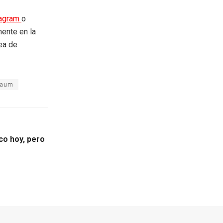
tagram
o
mente en la
rea de
baum
co hoy, pero