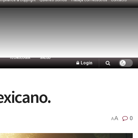
TECNOLOGÍA
SALUD
Login
exicano.
A
0
A