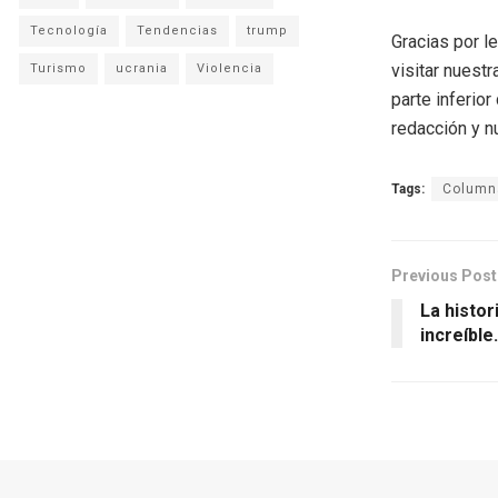
Tecnología
Tendencias
trump
Gracias por l
visitar nuestr
Turismo
ucrania
Violencia
parte inferio
redacción y n
Tags:
Columna
Previous Post
La histor
increíble.