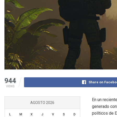
944
Share on Facebo
VIEWS
En un recient
AGOSTO 2026
generado cont
políticos de 
L
M
X
J
V
S
D