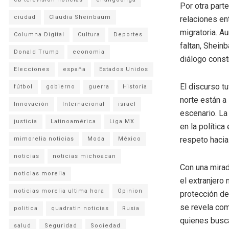
Por otra part
ciudad
Claudia Sheinbaum
relaciones en
migratoria. A
Columna Digital
Cultura
Deportes
faltan, Shein
Donald Trump
economia
diálogo const
Elecciones
españa
Estados Unidos
El discurso t
fútbol
gobierno
guerra
Historia
norte están a
Innovación
Internacional
israel
escenario. La
justicia
Latinoamérica
Liga MX
en la polític
respeto hacia
mimorelia noticias
Moda
México
noticias
noticias michoacan
Con una mirad
noticias morelia
el extranjero
noticias morelia ultima hora
Opinion
protección de
se revela com
politica
quadratin noticias
Rusia
quienes busca
salud
Seguridad
Sociedad