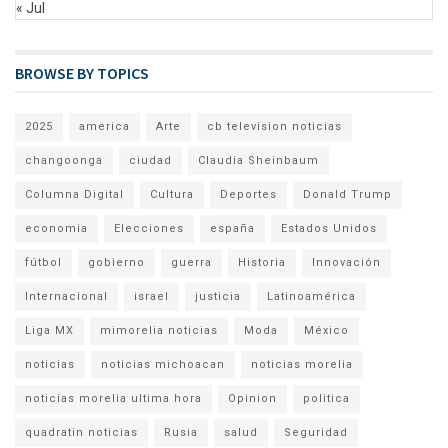
« Jul
BROWSE BY TOPICS
2025
america
Arte
cb television noticias
changoonga
ciudad
Claudia Sheinbaum
Columna Digital
Cultura
Deportes
Donald Trump
economia
Elecciones
españa
Estados Unidos
fútbol
gobierno
guerra
Historia
Innovación
Internacional
israel
justicia
Latinoamérica
Liga MX
mimorelia noticias
Moda
México
noticias
noticias michoacan
noticias morelia
noticias morelia ultima hora
Opinion
politica
quadratin noticias
Rusia
salud
Seguridad