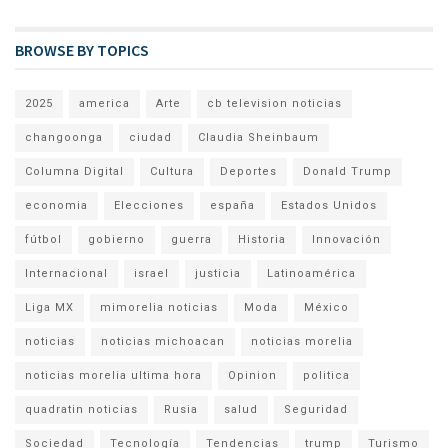
BROWSE BY TOPICS
2025
america
Arte
cb television noticias
changoonga
ciudad
Claudia Sheinbaum
Columna Digital
Cultura
Deportes
Donald Trump
economia
Elecciones
españa
Estados Unidos
fútbol
gobierno
guerra
Historia
Innovación
Internacional
israel
justicia
Latinoamérica
Liga MX
mimorelia noticias
Moda
México
noticias
noticias michoacan
noticias morelia
noticias morelia ultima hora
Opinion
politica
quadratin noticias
Rusia
salud
Seguridad
Sociedad
Tecnología
Tendencias
trump
Turismo