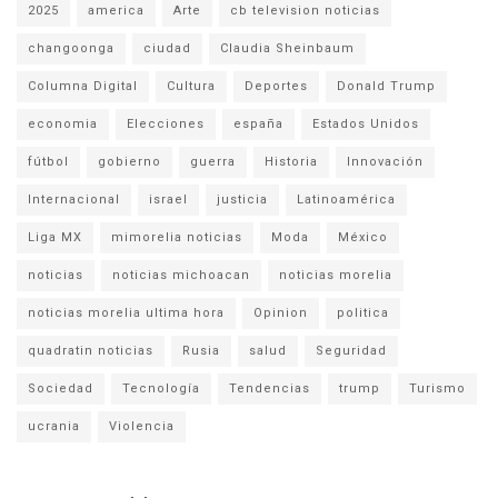
2025
america
Arte
cb television noticias
changoonga
ciudad
Claudia Sheinbaum
Columna Digital
Cultura
Deportes
Donald Trump
economia
Elecciones
españa
Estados Unidos
fútbol
gobierno
guerra
Historia
Innovación
Internacional
israel
justicia
Latinoamérica
Liga MX
mimorelia noticias
Moda
México
noticias
noticias michoacan
noticias morelia
noticias morelia ultima hora
Opinion
politica
quadratin noticias
Rusia
salud
Seguridad
Sociedad
Tecnología
Tendencias
trump
Turismo
ucrania
Violencia