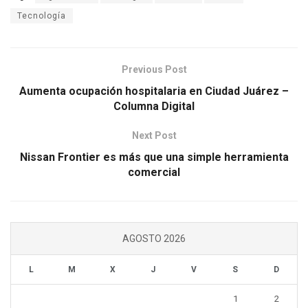
Tecnología
Previous Post
Aumenta ocupación hospitalaria en Ciudad Juárez –
Columna Digital
Next Post
Nissan Frontier es más que una simple herramienta
comercial
AGOSTO 2026
L
M
X
J
V
S
D
1
2