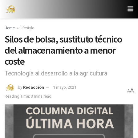
Home
Lifestyle
Silos de bolsa, sustituto técnico
del almacenamiento a menor
coste
Tecnología al desarrollo a la agricultura
by
Redacción
1 mayo, 2021
A
A
Reading Time: 3 mins read