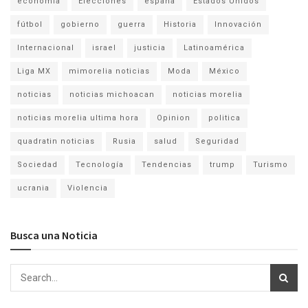
economia
Elecciones
españa
Estados Unidos
fútbol
gobierno
guerra
Historia
Innovación
Internacional
israel
justicia
Latinoamérica
Liga MX
mimorelia noticias
Moda
México
noticias
noticias michoacan
noticias morelia
noticias morelia ultima hora
Opinion
politica
quadratin noticias
Rusia
salud
Seguridad
Sociedad
Tecnología
Tendencias
trump
Turismo
ucrania
Violencia
Busca una Noticia