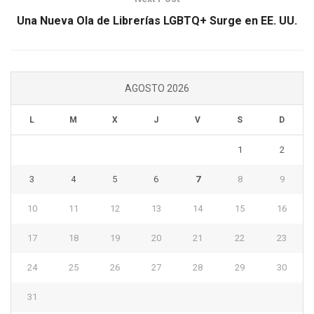
Una Nueva Ola de Librerías LGBTQ+ Surge en EE. UU.
AGOSTO 2026
L
M
X
J
V
S
D
1
2
3
4
5
6
7
8
9
10
11
12
13
14
15
16
17
18
19
20
21
22
23
24
25
26
27
28
29
30
31