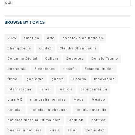
« Jul
BROWSE BY TOPICS
2025
america
Arte
cb television noticias
changoonga
ciudad
Claudia Sheinbaum
Columna Digital
Cultura
Deportes
Donald Trump
economia
Elecciones
españa
Estados Unidos
fútbol
gobierno
guerra
Historia
Innovación
Internacional
israel
justicia
Latinoamérica
Liga MX
mimorelia noticias
Moda
México
noticias
noticias michoacan
noticias morelia
noticias morelia ultima hora
Opinion
politica
quadratin noticias
Rusia
salud
Seguridad