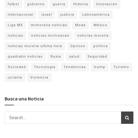
fútbol
gobierno
guerra
Historia
Innovación
Internacional
israel
justicia
Latinoamérica
Liga MX
mimorelia noticias
Moda
México
noticias
noticias michoacan
noticias morelia
noticias morelia ultima hora
Opinion
politica
quadratin noticias
Rusia
salud
Seguridad
Sociedad
Tecnología
Tendencias
trump
Turismo
ucrania
Violencia
Busca una Noticia