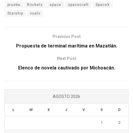
prueba
Rockets
space
spacecraft
SpaceX
Starship
vuelo
Previous Post
Propuesta de terminal marítima en Mazatlán.
Next Post
Elenco de novela cautivado por Michoacán.
AGOSTO 2026
L
M
X
J
V
S
D
1
2