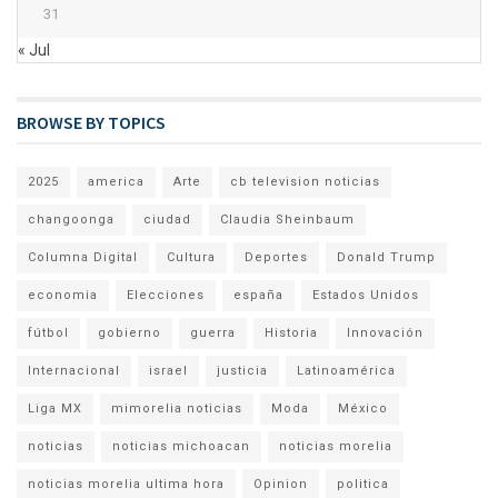
31
« Jul
BROWSE BY TOPICS
2025
america
Arte
cb television noticias
changoonga
ciudad
Claudia Sheinbaum
Columna Digital
Cultura
Deportes
Donald Trump
economia
Elecciones
españa
Estados Unidos
fútbol
gobierno
guerra
Historia
Innovación
Internacional
israel
justicia
Latinoamérica
Liga MX
mimorelia noticias
Moda
México
noticias
noticias michoacan
noticias morelia
noticias morelia ultima hora
Opinion
politica