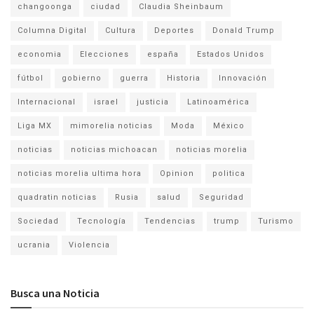
changoonga
ciudad
Claudia Sheinbaum
Columna Digital
Cultura
Deportes
Donald Trump
economia
Elecciones
españa
Estados Unidos
fútbol
gobierno
guerra
Historia
Innovación
Internacional
israel
justicia
Latinoamérica
Liga MX
mimorelia noticias
Moda
México
noticias
noticias michoacan
noticias morelia
noticias morelia ultima hora
Opinion
politica
quadratin noticias
Rusia
salud
Seguridad
Sociedad
Tecnología
Tendencias
trump
Turismo
ucrania
Violencia
Busca una Noticia