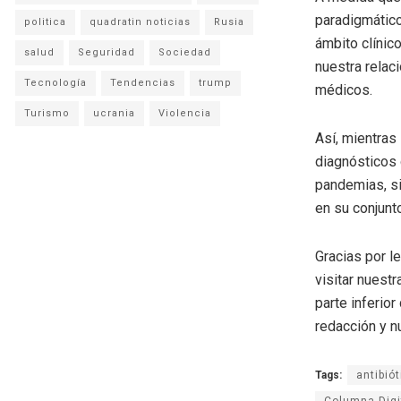
paradigmático
politica
quadratin noticias
Rusia
ámbito clínico
salud
Seguridad
Sociedad
nuestra relac
Tecnología
Tendencias
trump
médicos.
Turismo
ucrania
Violencia
Así, mientras
diagnósticos 
pandemias, s
en su conjunt
Gracias por l
visitar nuestr
parte inferio
redacción y n
Tags:
antibió
Columna Digi