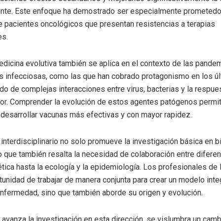
ente. Este enfoque ha demostrado ser especialmente prometedor
e pacientes oncológicos que presentan resistencias a terapias
es.
dicina evolutiva también se aplica en el contexto de las pande
 infecciosas, como las que han cobrado protagonismo en los úl
ado de complejas interacciones entre virus, bacterias y la respu
r. Comprender la evolución de estos agentes patógenos permite
desarrollar vacunas más efectivas y con mayor rapidez.
interdisciplinario no solo promueve la investigación básica en b
no que también resalta la necesidad de colaboración entre difer
tica hasta la ecología y la epidemiología. Los profesionales de 
rtunidad de trabajar de manera conjunta para crear un modelo inte
 enfermedad, sino que también aborde su origen y evolución.
avanza la investigación en esta dirección, se vislumbra un camb