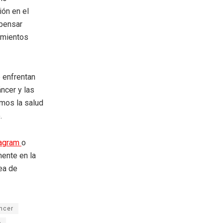
ión en el
epensar
tamientos
e enfrentan
ncer y las
mos la salud
.
tagram
o
mente en la
rea de
ncer
o