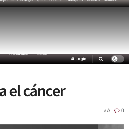
TECNOLOGÍA
SALUD
Login
a el cáncer
A
0
A