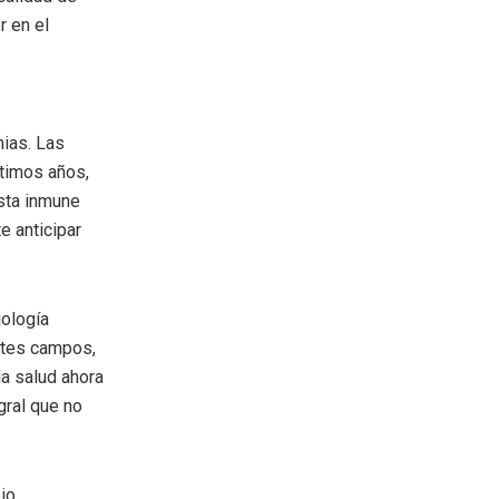
 en el
mias. Las
timos años,
esta inmune
 anticipar
iología
entes campos,
la salud ahora
gral que no
io