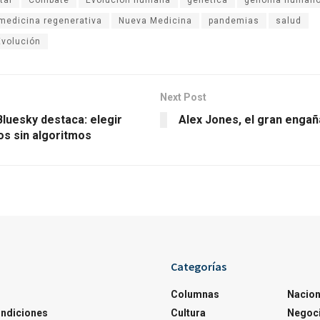
medicina regenerativa
Nueva Medicina
pandemias
salud
Evolución
Next Post
luesky destaca: elegir
Alex Jones, el gran engaña
os sin algoritmos
Categorías
Columnas
Nacion
ondiciones
Cultura
Negoc