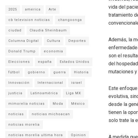
vida del paci
2025
america
Arte
tratamiento d
cb television noticias
changoonga
convencional
ciudad
Claudia Sheinbaum
Además, la me
Columna Digital
Cultura
Deportes
enfermedades
Donald Trump
economia
son el result
Elecciones
españa
Estados Unidos
del hospedado
mutaciones y 
fútbol
gobierno
guerra
Historia
Innovación
Internacional
israel
Este enfoque 
justicia
Latinoamérica
Liga MX
evolutiva, si
desde la gené
mimorelia noticias
Moda
México
tienen la opo
noticias
noticias michoacan
solo trate la
noticias morelia
noticias morelia ultima hora
Opinion
A medida que 