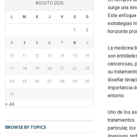
AGOSTO 2026
surge una inno
Este enfoque 
L
M
X
J
V
S
D
estrategias m
1
2
horizonte pro
3
4
5
6
7
8
9
La medicina b
son entidades
10
11
12
13
14
15
16
cancerosas, p
17
18
19
20
21
22
23
su tratamient
diseñar terap
24
25
26
27
28
29
30
importancia d
31
entorno.
« Jul
Uno de los as
tratamientos.
BROWSE BY TOPICS
particular, l
invasivas, re