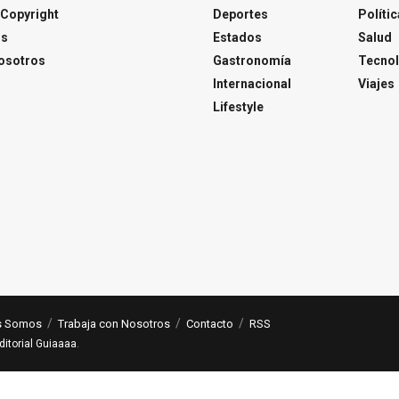
Copyright
Deportes
Polític
os
Estados
Salud
osotros
Gastronomía
Tecnol
Internacional
Viajes
Lifestyle
s Somos
Trabaja con Nosotros
Contacto
RSS
ditorial Guiaaaa
.