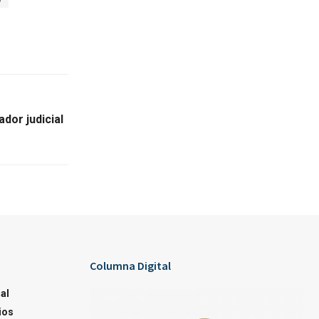
dor judicial
Columna Digital
al
ios