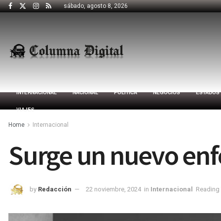
sábado, agosto 8, 2026
INTERNACIONAL
NACIONAL
POLÍTICA
NEGOCIOS
ESTADOS
VIAJES
Home
Internacional
Surge un nuevo enfo
by
Redacción
22 noviembre, 2024
in
Internacional
Reading 