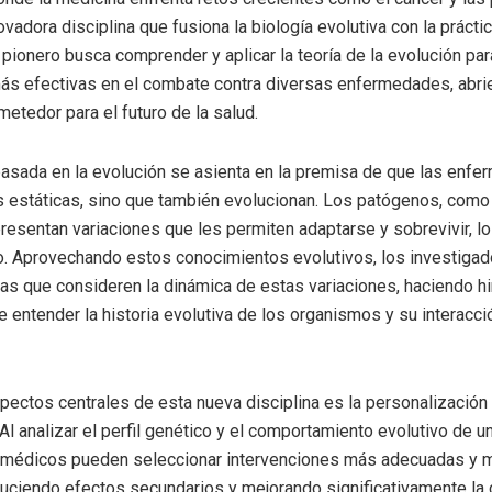
vadora disciplina que fusiona la biología evolutiva con la prácti
pionero busca comprender y aplicar la teoría de la evolución par
ás efectivas en el combate contra diversas enfermedades, abri
metedor para el futuro de la salud.
asada en la evolución se asienta en la premisa de que las enf
 estáticas, sino que también evolucionan. Los patógenos, como 
resentan variaciones que les permiten adaptarse y sobrevivir, l
o. Aprovechando estos conocimientos evolutivos, los investiga
ias que consideren la dinámica de estas variaciones, haciendo hi
e entender la historia evolutiva de los organismos y su interacci
pectos centrales de esta nueva disciplina es la personalización
 Al analizar el perfil genético y el comportamiento evolutivo de u
os médicos pueden seleccionar intervenciones más adecuadas y
duciendo efectos secundarios y mejorando significativamente la 