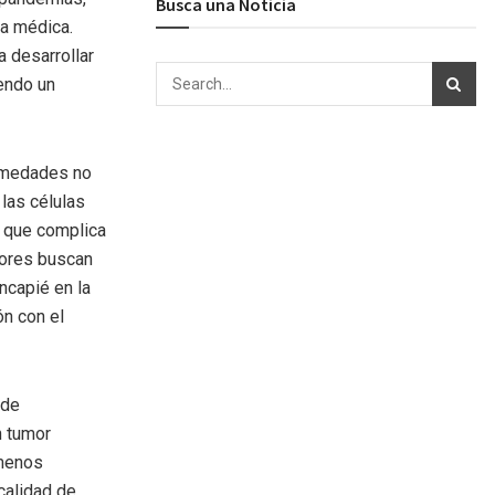
Busca una Noticia
ca médica.
a desarrollar
endo un
ermedades no
las células
o que complica
dores buscan
ncapié en la
ón con el
 de
n tumor
 menos
calidad de