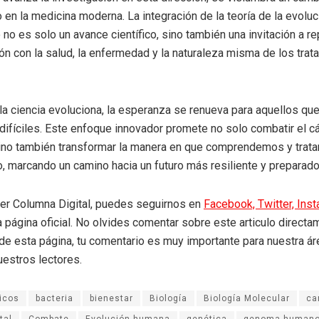
 en la medicina moderna. La integración de la teoría de la evoluc
 no es solo un avance científico, sino también una invitación a r
ión con la salud, la enfermedad y la naturaleza misma de los tra
 la ciencia evoluciona, la esperanza se renueva para aquellos qu
difíciles. Este enfoque innovador promete no solo combatir el cá
ino también transformar la manera en que comprendemos y trata
o, marcando un camino hacia un futuro más resiliente y preparado
eer Columna Digital, puedes seguirnos en
Facebook,
Twitter,
Ins
a página oficial. No olvides comentar sobre este articulo directa
r de esta página, tu comentario es muy importante para nuestra á
uestros lectores.
ticos
bacteria
bienestar
Biología
Biología Molecular
ca
tal
Combate
Evolución humana
genética
genoma human