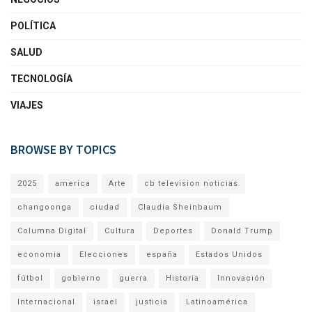
POLÍTICA
SALUD
TECNOLOGÍA
VIAJES
BROWSE BY TOPICS
2025
america
Arte
cb television noticias
changoonga
ciudad
Claudia Sheinbaum
Columna Digital
Cultura
Deportes
Donald Trump
economia
Elecciones
españa
Estados Unidos
fútbol
gobierno
guerra
Historia
Innovación
Internacional
israel
justicia
Latinoamérica