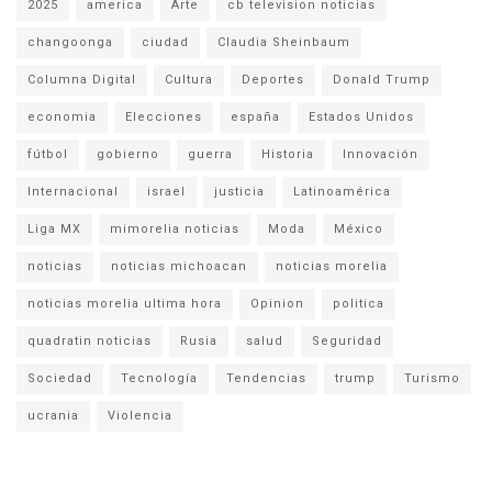
2025
america
Arte
cb television noticias
changoonga
ciudad
Claudia Sheinbaum
Columna Digital
Cultura
Deportes
Donald Trump
economia
Elecciones
españa
Estados Unidos
fútbol
gobierno
guerra
Historia
Innovación
Internacional
israel
justicia
Latinoamérica
Liga MX
mimorelia noticias
Moda
México
noticias
noticias michoacan
noticias morelia
noticias morelia ultima hora
Opinion
politica
quadratin noticias
Rusia
salud
Seguridad
Sociedad
Tecnología
Tendencias
trump
Turismo
ucrania
Violencia