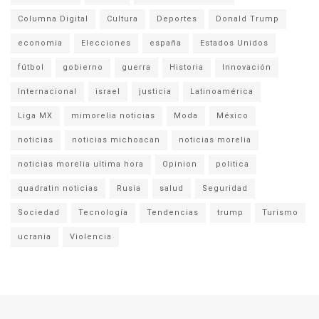
Columna Digital
Cultura
Deportes
Donald Trump
economia
Elecciones
españa
Estados Unidos
fútbol
gobierno
guerra
Historia
Innovación
Internacional
israel
justicia
Latinoamérica
Liga MX
mimorelia noticias
Moda
México
noticias
noticias michoacan
noticias morelia
noticias morelia ultima hora
Opinion
politica
quadratin noticias
Rusia
salud
Seguridad
Sociedad
Tecnología
Tendencias
trump
Turismo
ucrania
Violencia