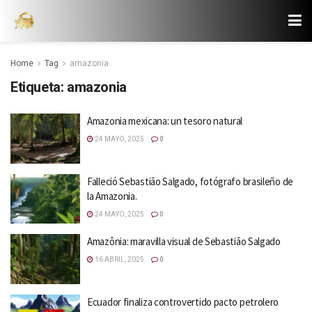
Home
Tag
amazonia
Etiqueta:
amazonia
Amazonia mexicana: un tesoro natural
24 MAYO, 2025
0
Falleció Sebastião Salgado, fotógrafo brasileño de
la Amazonia.
24 MAYO, 2025
0
Amazônia: maravilla visual de Sebastião Salgado
16 ABRIL, 2025
0
Ecuador finaliza controvertido pacto petrolero