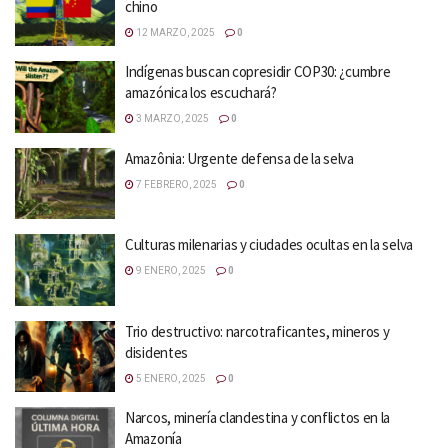
chino
12 MARZO, 2025
0
Indígenas buscan copresidir COP30: ¿cumbre
amazónica los escuchará?
3 MARZO, 2025
0
Amazônia: Urgente defensa de la selva
7 FEBRERO, 2025
0
Culturas milenarias y ciudades ocultas en la selva
9 ENERO, 2025
0
Trio destructivo: narcotraficantes, mineros y
disidentes
5 ENERO, 2025
0
Narcos, minería clandestina y conflictos en la
Amazonía