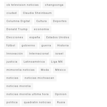
cb television noticias
changoonga
ciudad
Claudia Sheinbaum
Columna Digital
Cultura
Deportes
Donald Trump
economia
Elecciones
españa
Estados Unidos
fútbol
gobierno
guerra
Historia
Innovación
Internacional
israel
justicia
Latinoamérica
Liga MX
mimorelia noticias
Moda
México
noticias
noticias michoacan
noticias morelia
noticias morelia ultima hora
Opinion
politica
quadratin noticias
Rusia