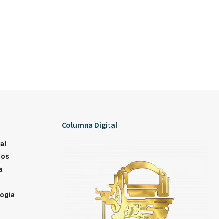
Columna Digital
al
ios
a
ogía