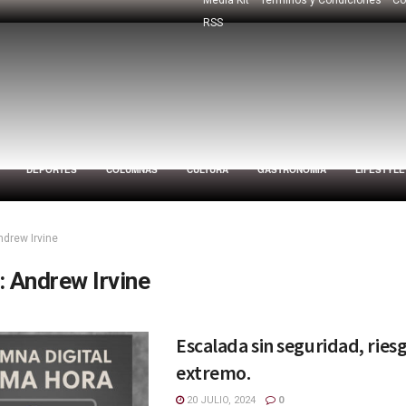
RSS
DEPORTES
COLUMNAS
CULTURA
GASTRONOMÍA
LIFESTYLE
ndrew Irvine
:
Andrew Irvine
Escalada sin seguridad, ries
extremo.
20 JULIO, 2024
0