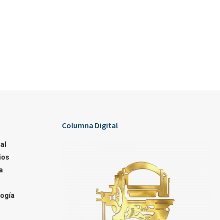
Columna Digital
al
ios
a
ogía