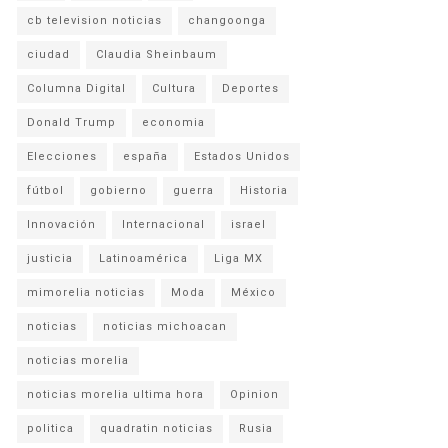
cb television noticias
changoonga
ciudad
Claudia Sheinbaum
Columna Digital
Cultura
Deportes
Donald Trump
economia
Elecciones
españa
Estados Unidos
fútbol
gobierno
guerra
Historia
Innovación
Internacional
israel
justicia
Latinoamérica
Liga MX
mimorelia noticias
Moda
México
noticias
noticias michoacan
noticias morelia
noticias morelia ultima hora
Opinion
politica
quadratin noticias
Rusia