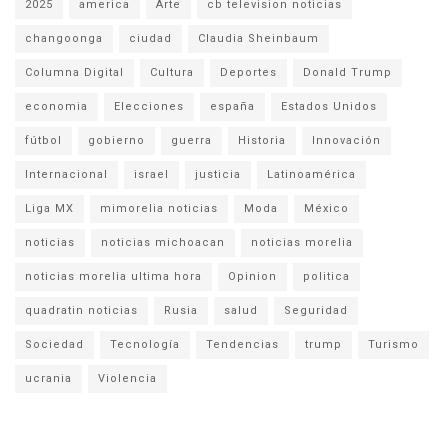
2025
america
Arte
cb television noticias
changoonga
ciudad
Claudia Sheinbaum
Columna Digital
Cultura
Deportes
Donald Trump
economia
Elecciones
españa
Estados Unidos
fútbol
gobierno
guerra
Historia
Innovación
Internacional
israel
justicia
Latinoamérica
Liga MX
mimorelia noticias
Moda
México
noticias
noticias michoacan
noticias morelia
noticias morelia ultima hora
Opinion
politica
quadratin noticias
Rusia
salud
Seguridad
Sociedad
Tecnología
Tendencias
trump
Turismo
ucrania
Violencia