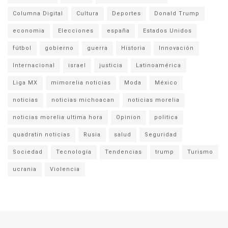
Columna Digital
Cultura
Deportes
Donald Trump
economia
Elecciones
españa
Estados Unidos
fútbol
gobierno
guerra
Historia
Innovación
Internacional
israel
justicia
Latinoamérica
Liga MX
mimorelia noticias
Moda
México
noticias
noticias michoacan
noticias morelia
noticias morelia ultima hora
Opinion
politica
quadratin noticias
Rusia
salud
Seguridad
Sociedad
Tecnología
Tendencias
trump
Turismo
ucrania
Violencia