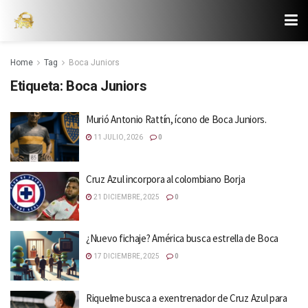
Home
Tag
Boca Juniors
Etiqueta:
Boca Juniors
Murió Antonio Rattín, ícono de Boca Juniors.
11 JULIO, 2026
0
Cruz Azul incorpora al colombiano Borja
21 DICIEMBRE, 2025
0
¿Nuevo fichaje? América busca estrella de Boca
17 DICIEMBRE, 2025
0
Riquelme busca a exentrenador de Cruz Azul para