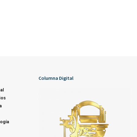
Columna Digital
al
ios
a
ogía