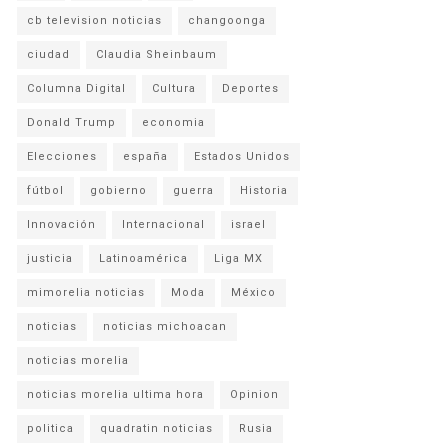
cb television noticias
changoonga
ciudad
Claudia Sheinbaum
Columna Digital
Cultura
Deportes
Donald Trump
economia
Elecciones
españa
Estados Unidos
fútbol
gobierno
guerra
Historia
Innovación
Internacional
israel
justicia
Latinoamérica
Liga MX
mimorelia noticias
Moda
México
noticias
noticias michoacan
noticias morelia
noticias morelia ultima hora
Opinion
politica
quadratin noticias
Rusia