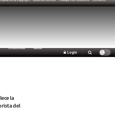
TECNOLOGÍA
SALUD
Login
ece la
rista del