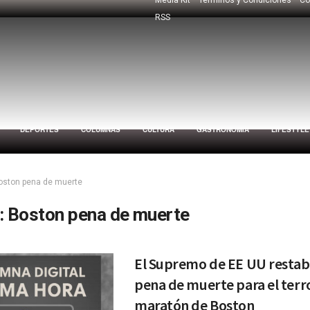
RSS
DEPORTES
COLUMNAS
CULTURA
GASTRONOMÍA
LIFESTYLE
oston pena de muerte
:
Boston pena de muerte
El Supremo de EE UU restabl
pena de muerte para el terro
maratón de Boston