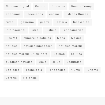
Columna Digital
Cultura
Deportes
Donald Trump
economia
Elecciones
españa
Estados Unidos
fútbol
gobierno
guerra
Historia
Innovación
Internacional
israel
justicia
Latinoamérica
Liga MX
mimorelia noticias
Moda
México
noticias
noticias michoacan
noticias morelia
noticias morelia ultima hora
Opinion
politica
quadratin noticias
Rusia
salud
Seguridad
Sociedad
Tecnología
Tendencias
trump
Turismo
ucrania
Violencia