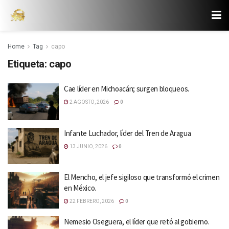
Home
Tag
capo
Etiqueta:
capo
Cae líder en Michoacán; surgen bloqueos.
2 AGOSTO, 2026
0
Infante Luchador, líder del Tren de Aragua
13 JUNIO, 2026
0
El Mencho, el jefe sigiloso que transformó el crimen
en México.
22 FEBRERO, 2026
0
Nemesio Oseguera, el líder que retó al gobierno.