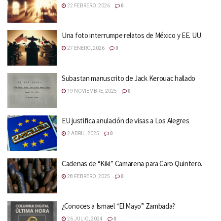
22 FEBRERO, 2026
0
Una foto interrumpe relatos de México y EE. UU.
27 ENERO, 2026
0
Subastan manuscrito de Jack Kerouac hallado
19 NOVIEMBRE, 2025
0
EU justifica anulación de visas a Los Alegres
2 ABRIL, 2025
0
Cadenas de “Kiki” Camarena para Caro Quintero.
28 FEBRERO, 2025
0
¿Conoces a Ismael “El Mayo” Zambada?
26 JULIO, 2024
0