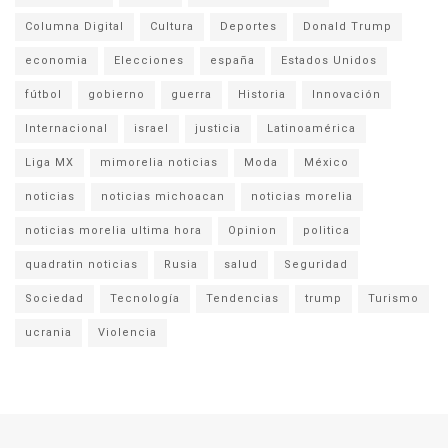
Columna Digital
Cultura
Deportes
Donald Trump
economia
Elecciones
españa
Estados Unidos
fútbol
gobierno
guerra
Historia
Innovación
Internacional
israel
justicia
Latinoamérica
Liga MX
mimorelia noticias
Moda
México
noticias
noticias michoacan
noticias morelia
noticias morelia ultima hora
Opinion
politica
quadratin noticias
Rusia
salud
Seguridad
Sociedad
Tecnología
Tendencias
trump
Turismo
ucrania
Violencia